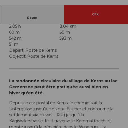
© Obwalden Tourismus, Obwalden Tourismus
GPX
Route
2:05 h
8,04 km
60 m
60 m
542 m
593 m
51 m
Départ: Poste de Kerns
Objectif: Poste de Kerns
La randonnée circulaire du village de Kerns au lac
Gerzensee peut être pratiquée aussi bien en
hiver qu'en été.
Depuis le car postal de Kerns, le chemin suit la
Untergasse jusqu'à Holzbau Bucher et contourne la
settlement via Huwel – Rüti jusqu'à la
Kägiswilerstrasse. Ici, il traverse le Kernmattbach et
monte jusqu'à la pépinière dans le Windeggli. La