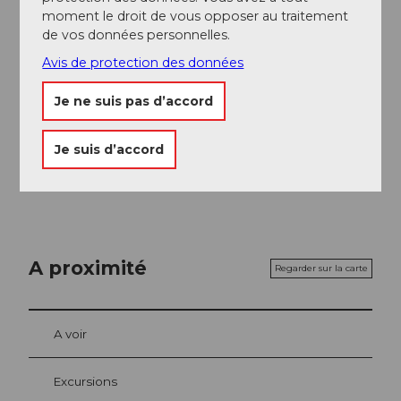
Obwalden Tourismus
moment le droit de vous opposer au traitement
de vos données personnelles.
Organisation
Avis de protection des données
Obwalden Tourismus
Je ne suis pas d’accord
Consignes de sécurité
Ce chemin n'est ni spécialement balisé ni préparé
Je suis d’accord
comme parcours hivernal.
A proximité
Regarder sur la carte
A voir
Excursions