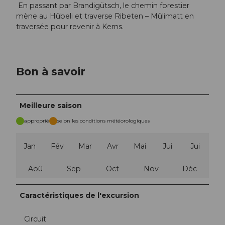
En passant par Brandigütsch, le chemin forestier
mène au Hübeli et traverse Ribeten – Mülimatt en
traversée pour revenir à Kerns.
Bon à savoir
Meilleure saison
approprié
selon les conditions météorologiques
Jan
Fév
Mar
Avr
Mai
Jui
Jui
Aoû
Sep
Oct
Nov
Déc
Caractéristiques de l'excursion
Circuit