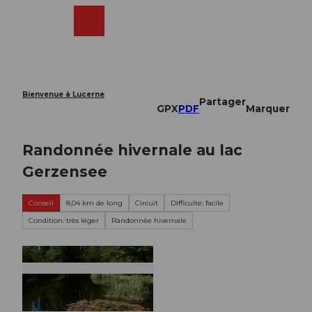
T
o
Webcams
Recherche
Menu
Shop
c
o
n
t
e
Bienvenue à Lucerne
Partager
n
GPX
PDF
Marquer
t
Randonnée hivernale au lac
Gerzensee
Conseil
8,04 km de long
Circuit
Difficulté: facile
Condition: très léger
Randonnée hivernale