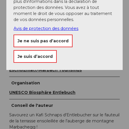
www.escholzmatt-marbach-tourismus.ch
plus d’informations dans la déclaration de
protection des données. Vous avez à tout
moment le droit de vous opposer au traitement
Documentation
de vos données personnelles.
Avis de protection des données
La brochure Randonnée hivernale - propositions de
parcours dans la biosphère UNESCO Entlebuch peut
Je ne suis pas d’accord
être
téléchargée ou commandée ici
.
Je suis d’accord
Auteur(e)
Escholzmatt-Marbach Tourismus
Organisation
UNESCO Biosphäre Entlebuch
Conseil de l'auteur
Savourez un Kafi Schnaps d'Entlebucher sur le fauteuil
de la terrasse ensoleillée de l'auberge de montagne
Marbachegg !