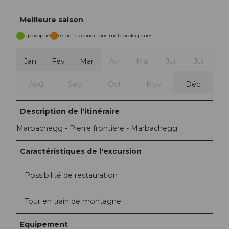
Meilleure saison
approprié
selon les conditions météorologiques
Jan
Fév
Mar
Avr
Mai
Jui
Jui
Aoû
Sep
Oct
Nov
Déc
Description de l'itinéraire
Marbachegg - Pierre frontière - Marbachegg
Caractéristiques de l'excursion
Possibilité de restauration
Tour en train de montagne
Equipement