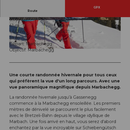
GPX
Route
0:36 h
2,00 km
© Caspar Martig, UNESCO Biosphäre Entlebuc
© UNESCO Biosphäre Entlebuch
41 m
41 m
h
1.432 m
1.471 m
39 m
Départ: Marbachegg
Objectif: Marbachegg
© Maurin Bisig, UNESCO Biosphäre Entlebuch
Une courte randonnée hivernale pour tous ceux
qui préfèrent la vue d'un long parcours. Avec une
vue panoramique magnifique depuis Marbachegg.
La randonnée hivernale jusqu’à Gassenegg
commence à la Marbachegg ensoleillée. Les premiers
mètres de dénivelé se parcourent le plus facilement
avec le Bretzeli-Bahn depuis le village idyllique de
Marbach. Une fois arrivé en haut, vous serez d'abord
enchantez par la vue incroyable sur Schiebengütsch