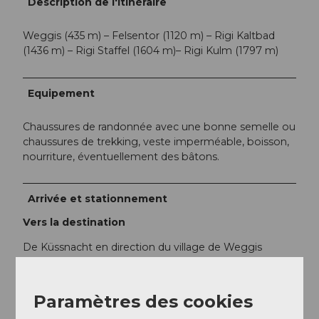
Description de l'itinéraire
Weggis (435 m) – Felsentor (1120 m) – Rigi Kaltbad
(1436 m) – Rigi Staffel (1604 m)– Rigi Kulm (1797 m)
Equipement
Chaussures de randonnée avec une bonne semelle ou
chaussures de trekking, veste imperméable, boisson,
nourriture, éventuellement des bâtons.
Arrivée et stationnement
Vers la destination
De Küssnacht en direction du village de Weggis
De Schwyz en direction de Brunnen - Gersau - village
de Weggis
Paramètres des cookies
Cependant, nous recommandons les transports