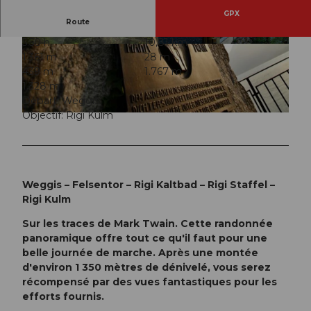
GPX
Route
5:50 h
10,81 km
© Wanderblondies, RIGI BAHNEN AG
© Alexandra Röösli, RIGI BAHNEN AG |
1.361 m
28 m
CC-BY
439 m
1.767 m
1.328 m
Départ: Weggis
Objectif: Rigi Kulm
© Rita Baggenstos, Schwyzer Wanderwege
Weggis – Felsentor – Rigi Kaltbad – Rigi Staffel –
Rigi Kulm
Sur les traces de Mark Twain. Cette randonnée
panoramique offre tout ce qu'il faut pour une
belle journée de marche. Après une montée
d'environ 1 350 mètres de dénivelé, vous serez
récompensé par des vues fantastiques pour les
efforts fournis.