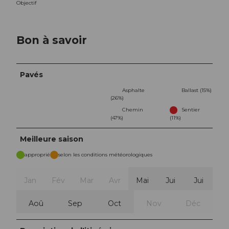
Objectif
Bon à savoir
Pavés
Asphalte
Ballast (15%)
(26%)
Chemin
Sentier
(47%)
(11%)
Meilleure saison
approprié
selon les conditions météorologiques
Jan
Fév
Mar
Avr
Mai
Jui
Jui
Aoû
Sep
Oct
Nov
Déc