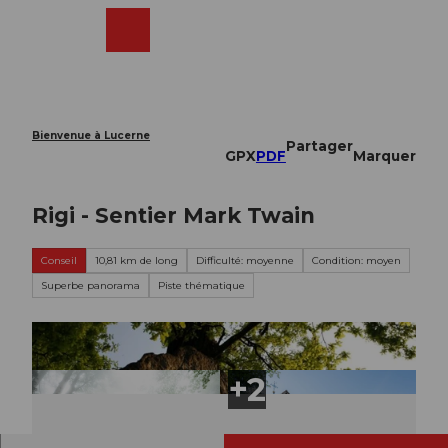
T
o
Webcams
Recherche
Menu
Shop
c
o
n
t
e
Bienvenue à Lucerne
Partager
n
GPX
PDF
Marquer
t
Rigi - Sentier Mark Twain
Conseil
10,81 km de long
Difficulté: moyenne
Condition: moyen
Superbe panorama
Piste thématique