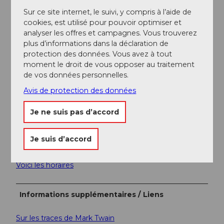
publics plutôt que la voiture : détendez-vous, profitez
Sur ce site internet, le suivi, y compris à l’aide de
et faites également quelque chose de bien pour
cookies, est utilisé pour pouvoir optimiser et
l’environnement.
analyser les offres et campagnes. Vous trouverez
plus d’informations dans la déclaration de
Stationnement
protection des données. Vous avez à tout
moment le droit de vous opposer au traitement
Dans le village de Weggis, des parkings payants sont à
de vos données personnelles.
votre disposition.
Avis de protection des données
Plus d’informations sur l’accès et le parking
Je ne suis pas d’accord
Transports en commun
L’arrivée s’effectue facilement en bus ou en bateau
Je suis d’accord
depuis Küssnacht ou Brunnen.
Voici les horaires
Informations supplémentaires / Liens
Sur les traces de Mark Twain