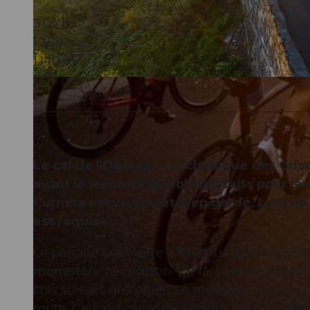
3:05 h
1.208 m
1.140 m
904 m
© WOM Medien GmbH Andreas Meyer, Graubünden Ferien
Le col de l'Oberalp : un classique des Gri
avant le sommet du col sont faits pour les
Curnera est un secret bien gardé. Lors de 
est requise.
Le parcours démarre à Disentis (1129 m d'alt
monastère bénédictin. De là, vous attaquez l
cols suisses des Alpes. La montée commen
route. Ce n'est qu'après Sedrun (1406 m d'a