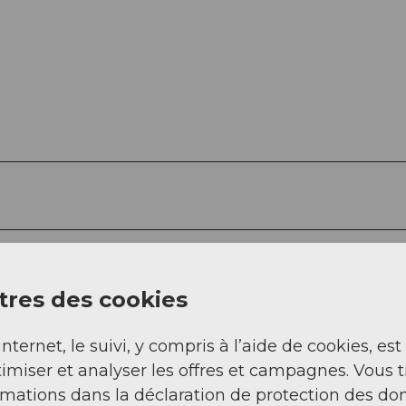
res des cookies
Sep
Oct
Nov
Déc
internet, le suivi, y compris à l’aide de cookies, est
imiser et analyser les offres et campagnes. Vous 
rmations dans la déclaration de protection des do