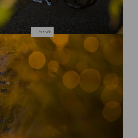
Contact
7180
Disentis/Mustér
Arrivée
en
ins
da
ion
 des
re en
s