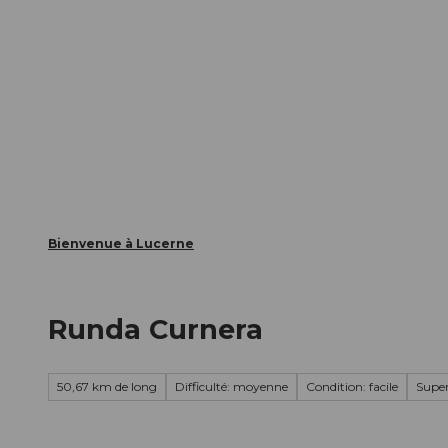
T
nts
Webcams
Carte d’hôte
o
c
La ville
La région
Informer
o
n
t
e
n
t
Bienvenue à Lucerne
Runda Curnera
50,67 km de long
Difficulté: moyenne
Condition: facile
Supe