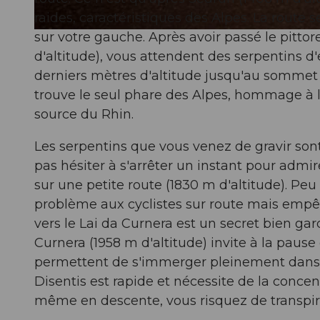
raides, caractéristiques des Alpes. La route s
sur votre gauche. Après avoir passé le pit
© WOM Medien GmbH Andreas Meyer, Graubünden Ferien
d'altitude), vous attendent des serpentins d'e
derniers mètres d'altitude jusqu'au sommet 
trouve le seul phare des Alpes, hommage à
source du Rhin.
Les serpentins que vous venez de gravir son
pas hésiter à s'arrêter un instant pour adm
sur une petite route (1830 m d'altitude). Pe
problème aux cyclistes sur route mais empêc
vers le Lai da Curnera est un secret bien gar
Curnera (1958 m d'altitude) invite à la pause
permettent de s'immerger pleinement dans l
Disentis est rapide et nécessite de la concent
même en descente, vous risquez de transpire