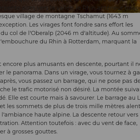
erpente alors vers la vallée, le Rhin antérieur toujo
toresque village de montagne Tschamut (1643 m
xception. Les virages font fondre sans effort les
du col de l'Oberalp (2046 m d'altitude). Au somm
 l'embouchure du Rhin à Rotterdam, marquant la
t encore plus amusants en descente, pourtant il n
irer le panorama. Dans un virage, vous tournez à g
u après, vous passez un barrage, qui ne pose pas d
he le trafic motorisé non désiré. La montée suiv
dé. Elle est courte mais à savourer. Le barrage au 
 et les sommets de plus de trois mille mètres alen
'ambiance haute alpine. La descente retour vers
ration. Attention toutefois : avec du vent de face,
r à grosses gouttes.