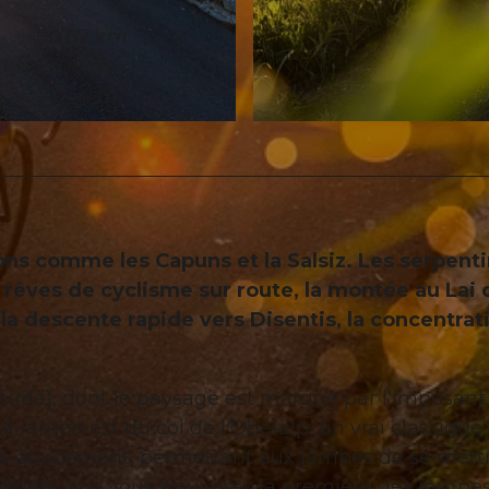
50,67 km
1.209 m
2.044 m
© WOM Medien GmbH Andreas Meyer, Graubünden Feri
sons comme les Capuns et la Salsiz. Les serpent
 rêves de cyclisme sur route, la montée au Lai 
la descente rapide vers Disentis, la concentrat
itude), dont le paysage est marqué par l'imposant
a rampe est du col de l'Oberalp, un vrai classique
ce doucement, permettant aux jambes de se mett
ltitude) que vous trouverez la première des rampe