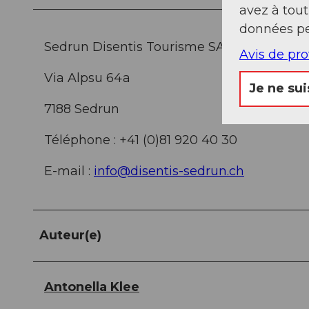
avez à tou
données pe
Sedrun Disentis Tourisme SA
Avis de pr
Via Alpsu 64a
Je ne sui
7188 Sedrun
Téléphone : +41 (0)81 920 40 30
E-mail :
info@disentis-sedrun.ch
Auteur(e)
Antonella Klee