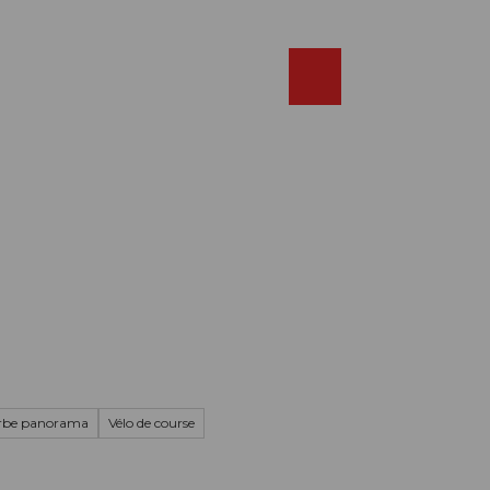
Réserver
FR
Webcams
Recherche
Shop
rbe panorama
Vélo de course