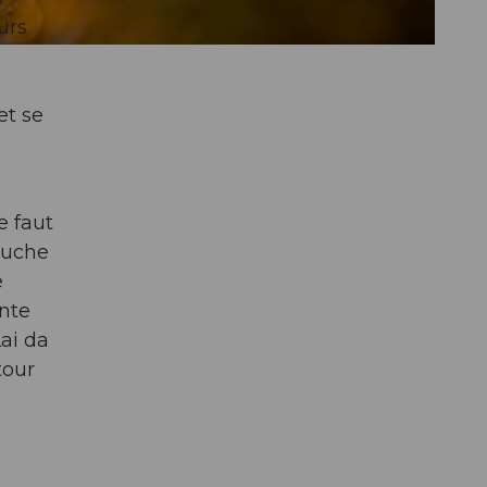
urs
et se
e faut
auche
e
ante
Lai da
tour