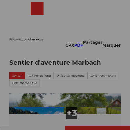
T
o
Webcams
Recherche
Menu
Shop
c
o
n
t
e
Bienvenue à Lucerne
Partager
n
GPX
PDF
Marquer
t
Sentier d'aventure Marbach
Conseil
4,27 km de long
Difficulté: moyenne
Condition: moyen
Piste thématique