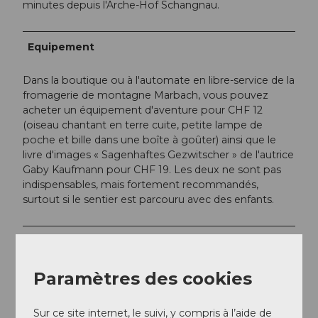
minutes depuis l'Arche-Hof Schangnau.
Equipement
Dans la boutique ou à l'automate en libre-service de la
fromagerie de montagne Marbach, vous pouvez
acheter un équipement d'aventure pour CHF 12
(oiseau chantant en terre cuite, petite lampe de
poche et bille dans une boîte à goûter) ainsi que le
livre d'images « Sagenhaftes Gezwitscher » de l'autrice
Gaby Kaufmann pour CHF 19. Les deux ne sont pas
indispensables, mais fortement recommandés,
surtout si le sentier est parcouru avec des enfants.
Arrivée et stationnement
Vers la destination
Paramètres des cookies
La réserve de biosphère UNESCO Entlebuch se
trouve au cœur de la Suisse, entre Berne et Lucerne.
Sur ce site internet, le suivi, y compris à l’aide de