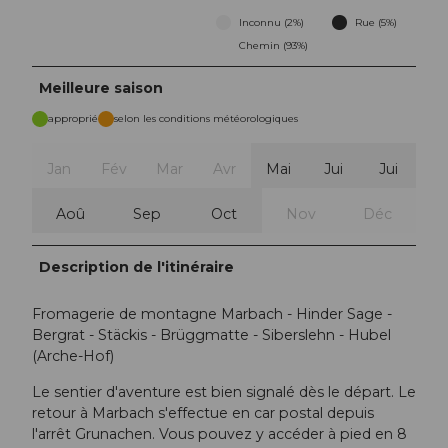
Inconnu (2%)
Rue (5%)
Chemin (93%)
Meilleure saison
approprié
selon les conditions météorologiques
Jan
Fév
Mar
Avr
Mai
Jui
Jui
Aoû
Sep
Oct
Nov
Déc
Description de l'itinéraire
Fromagerie de montagne Marbach - Hinder Sage -
Bergrat - Stäckis - Brüggmatte - Siberslehn - Hubel
(Arche-Hof)
Le sentier d'aventure est bien signalé dès le départ. Le
retour à Marbach s'effectue en car postal depuis
l'arrêt Grunachen. Vous pouvez y accéder à pied en 8