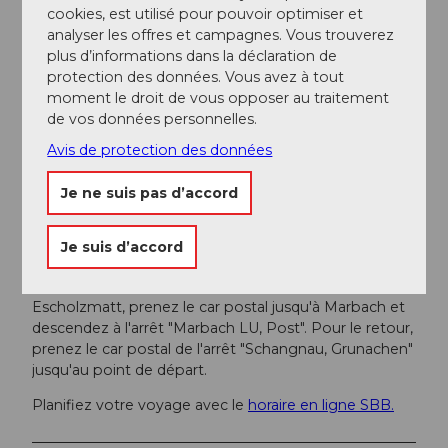
cookies, est utilisé pour pouvoir optimiser et
Vous pouvez atteindre Marbach par la route principale
analyser les offres et campagnes. Vous trouverez
10 en direction de Wiggen (Escholzmatt), puis de là
plus d’informations dans la déclaration de
jusqu'à Marbach. Depuis Thoune, vous accédez à
protection des données. Vous avez à tout
Marbach via Schallenberg.
moment le droit de vous opposer au traitement
de vos données personnelles.
Stationnement
Avis de protection des données
Un parking gratuit est disponible à la fromagerie de
montagne Marbach.
Je ne suis pas d’accord
Transports en commun
Je suis d’accord
Vous pouvez rejoindre Marbach en transports publics
via Escholzmatt (ligne de train Berne-Lucerne). Depuis
Escholzmatt, prenez le car postal jusqu'à Marbach et
descendez à l'arrêt "Marbach LU, Post". Pour le retour,
prenez le car postal de l'arrêt "Schangnau, Grunachen"
jusqu'au point de départ.
Planifiez votre voyage avec le
horaire en ligne SBB.