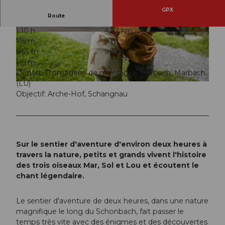
GPX
Route
1:10 h
4,27 km
© Beat Brechbühl, UNESCO Biosphäre Entlebu
© Bärnermamis, UNESCO Biosphäre Entlebuch
115 m
9 m
ch / Beat Brechbühl
863 m
978 m
115 m
Départ: Fromagerie de montagne Marbach, Marbach
(LU)
© Bärnermamis, UNESCO Biosphäre Entlebuch
Objectif: Arche-Hof, Schangnau
Sur le sentier d'aventure d'environ deux heures à
travers la nature, petits et grands vivent l'histoire
des trois oiseaux Mar, Sol et Lou et écoutent le
chant légendaire.
Le sentier d'aventure de deux heures, dans une nature
magnifique le long du Schonbach, fait passer le
temps très vite avec des énigmes et des découvertes