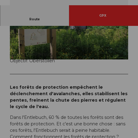
GPX
Route
0:41 h
1,93 km
© UNESCO Biosphäre Entlebuch
© UNESCO Biosphäre Entlebuch |
CC-BY
171 m
2 m
1.116 m
1.287 m
171 m
Départ: Heiligkreuz
Objectif: Oberstollen
© UNESCO Biosphäre Entlebuch
Les forêts de protection empêchent le
déclenchement d'avalanches, elles stabilisent les
pentes, freinent la chute des pierres et régulent
le cycle de l'eau.
Dans l'Entlebuch, 60 % de toutes les forêts sont des
forêts de protection. Et c'est une bonne chose : sans
ces forêts, l'Entlebuch serait à peine habitable.
Comment fonctionnent les forêts de protection ?