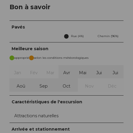
Bon à savoir
Pavés
Rue (4%)
Chemin (96%)
Meilleure saison
approprié
selon les conditions météorologiques
Jan
Fév
Mar
Avr
Mai
Jui
Jui
Aoû
Sep
Oct
Nov
Déc
Caractéristiques de l'excursion
Attractions naturelles
Arrivée et stationnement