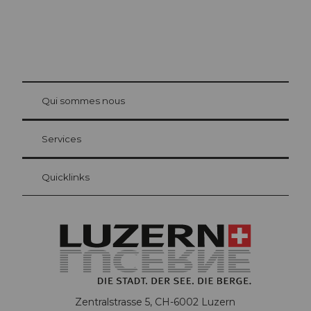
© Be
at Bre
chbü
hl
Qui sommes nous
Carte d’hôte Lucerne
Vos avantages en tant qu'hôte pour la nuit
Services
Quicklinks
Zentralstrasse 5, CH-6002 Luzern