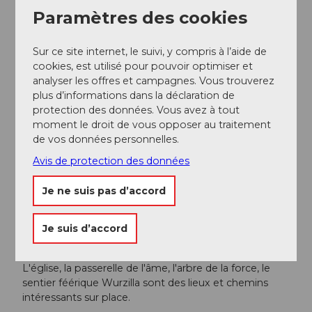
Informations supplémentaires / Liens
Paramètres des cookies
Souhaitez-vous ressentir vous-même l'effet d'une
forêt de protection ? Avec le modèle de glissement
Sur ce site internet, le suivi, y compris à l’aide de
sur le
parcours autour de l'installation Kneipp
cookies, est utilisé pour pouvoir optimiser et
Schwandalpweiher à Flühli, vous avez cette possibilité.
analyser les offres et campagnes. Vous trouverez
plus d’informations dans la déclaration de
protection des données. Vous avez à tout
Auteur(e)
moment le droit de vous opposer au traitement
de vos données personnelles.
UNESCO Biosphäre Entlebuch
Avis de protection des données
Organisation
Je ne suis pas d’accord
UNESCO Biosphäre Entlebuch
Je suis d’accord
Conseil de l'auteur
Prévoyez suffisamment de temps à Heiligkreuz.
L'église, la passerelle de l'âme, l'arbre de la force, le
sentier féérique Wurzilla sont des lieux et chemins
intéressants sur place.