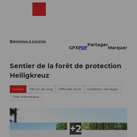
T
o
Webcams
Recherche
Menu
Shop
c
o
n
t
e
Bienvenue à Lucerne
Partager
n
GPX
PDF
Marquer
t
Sentier de la forêt de protection
Heiligkreuz
Conseil
1,93 km de long
Difficulté: facile
Condition: très léger
Piste thématique