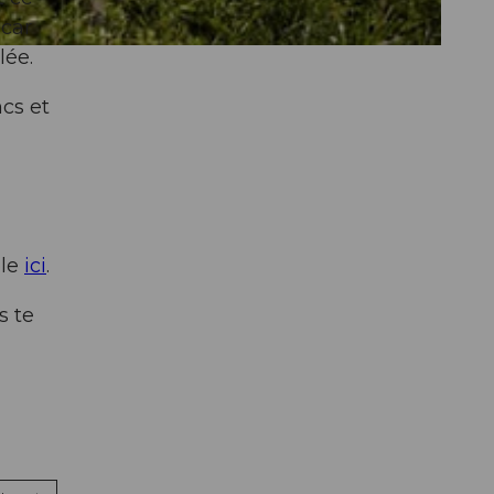
 car
lée.
cs et
ble
ici
.
s te