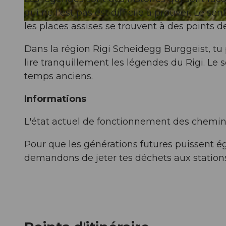
qui ne l'est pas est difficile à prouver. Le s
les places assises se trouvent à des points d
© Gäste-Service Rigi, Gäste-Service Rigi
Dans la région Rigi Scheidegg Burggeist, tu
lire tranquillement les légendes du Rigi. Le
temps anciens.
Informations
L'état actuel de fonctionnement des chemins
Pour que les générations futures puissent é
demandons de jeter tes déchets aux stations