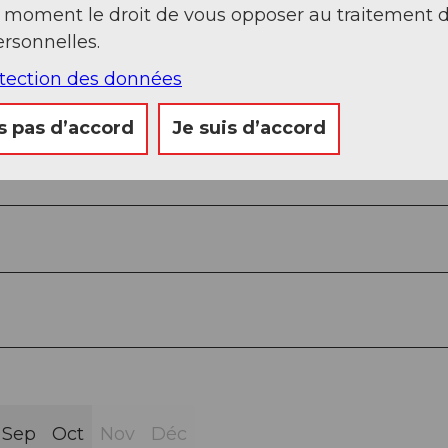
t moment le droit de vous opposer au traitement 
rsonnelles.
otection des données
s pas d’accord
Je suis d’accord
Sep
Oct
Nov
Déc