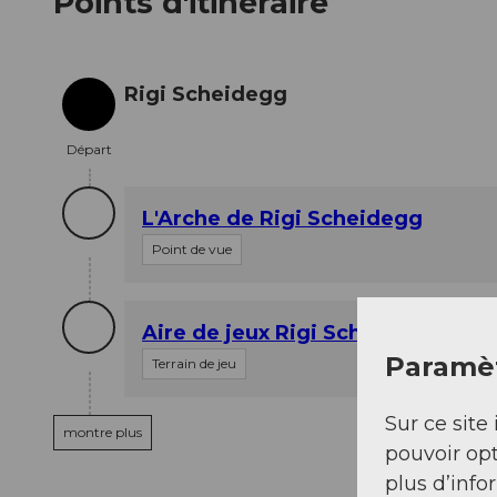
Points d'itinéraire
Rigi Scheidegg
Départ
Départ
L'Arche de Rigi Scheidegg
Point de vue
Aire de jeux Rigi Scheidegg
Paramèt
Terrain de jeu
Sur ce site 
montre plus
pouvoir opt
plus d’info