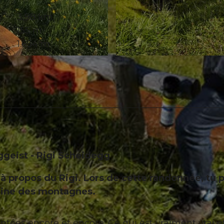
3,98 km
155 m
1.654 m
© Gäste-Service Rigi, Gäste-Service Rigi
ggeist - Rigi Scheidegg
 à propos du Rigi. Lors de cette randonnée, tu 
Reine des montagnes.
ntées encore et encore. Ce qui est vraiment vrai e