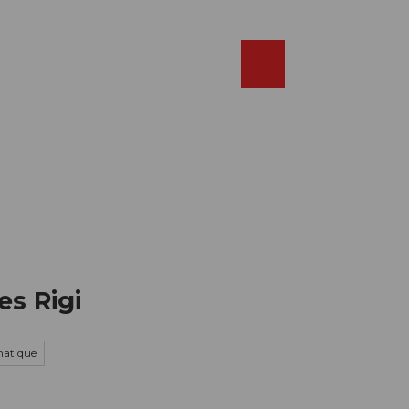
Réserver
FR
Webcams
Recherche
Shop
es Rigi
matique