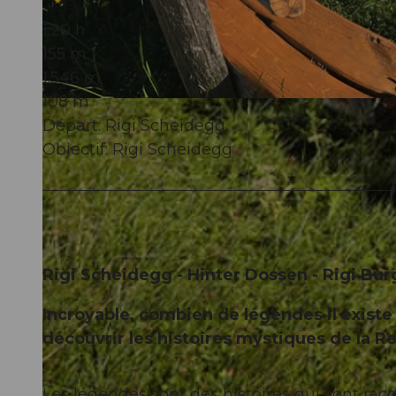
1:20 h
155 m
1.546 m
108 m
© Gäste-Service Rigi, Gäste-Service Rigi
Départ: Rigi Scheidegg
Objectif: Rigi Scheidegg
Rigi Scheidegg - Hinter Dossen - Rigi Bur
Incroyable, combien de légendes il existe
découvrir les histoires mystiques de la 
Les légendes sont des histoires qui sont raco