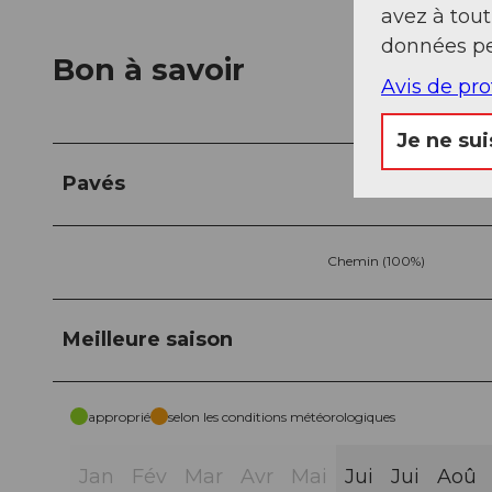
avez à tou
données pe
Bon à savoir
Avis de pr
Je ne sui
Pavés
Chemin (100%)
Meilleure saison
approprié
selon les conditions météorologiques
Jan
Fév
Mar
Avr
Mai
Jui
Jui
Aoû