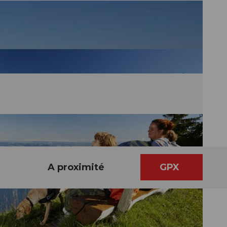
A proximité
GPX