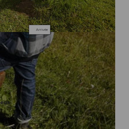
Contact
6410
Goldau
Arrivée
peux
t ce