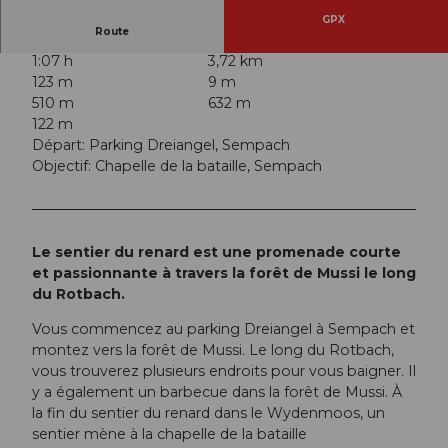
GPX
Route
1:07 h
3,72 km
123 m
9 m
510 m
632 m
122 m
Départ: Parking Dreiangel, Sempach
Objectif: Chapelle de la bataille, Sempach
Le sentier du renard est une promenade courte
et passionnante à travers la forêt de Mussi le long
du Rotbach.
Vous commencez au parking Dreiangel à Sempach et
montez vers la forêt de Mussi. Le long du Rotbach,
vous trouverez plusieurs endroits pour vous baigner. Il
y a également un barbecue dans la forêt de Mussi. À
la fin du sentier du renard dans le Wydenmoos, un
sentier mène à la chapelle de la bataille