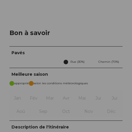
Bon à savoir
Pavés
Rue (30%)
Chemin (70%)
Meilleure saison
approprié
selon les conditions météorologiques
Jan
Fév
Mar
Avr
Mai
Jui
Jui
Aoû
Sep
Oct
Nov
Déc
Description de l'itinéraire