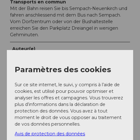
Transports en commun
Mit der Bahn reisen Sie bis Sempach-Neuenkirch und
fahren anschliessend mit dem Bus nach Sempach.
Vom Dorfzentrum oder von der Bushaltestelle
erreichen Sie den Parkplatz Dreiangel in wenigen
Gehminuten.
Auteur(e)
Peter Regli
Paramètres des cookies
Organisation
Sempachersee Tourismus
Sur ce site internet, le suivi, y compris à l’aide de
cookies, est utilisé pour pouvoir optimiser et
analyser les offres et campagnes. Vous trouverez
plus d’informations dans la déclaration de
protection des données. Vous avez à tout
moment le droit de vous opposer au traitement
de vos données personnelles.
Avis de protection des données