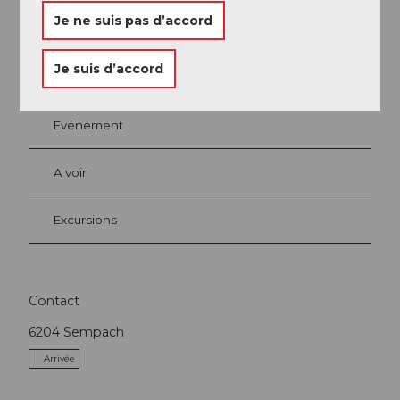
Je ne suis pas d’accord
A proximité
Regarder sur la carte
Je suis d’accord
Evénement
A voir
Excursions
Contact
6204
Sempach
Arrivée