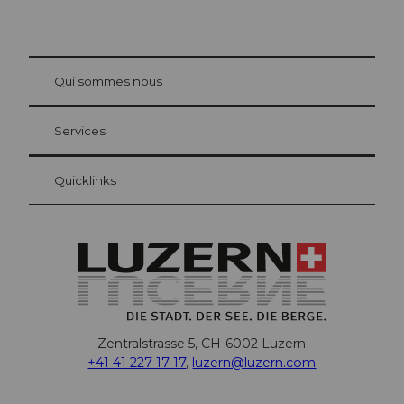
© Be
at Bre
chbü
hl
Qui sommes nous
Carte d’hôte Lucerne
Vos avantages en tant qu'hôte pour la nuit
Services
Quicklinks
Zentralstrasse 5, CH-6002 Luzern
+41 41 227 17 17
,
luzern@luzern.com