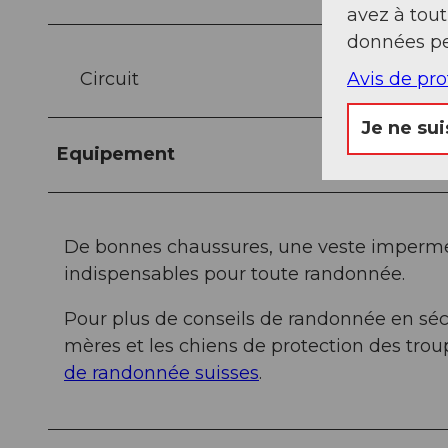
avez à tou
données pe
Avis de pr
Circuit
Je ne sui
Equipement
De bonnes chaussures, une veste impermé
indispensables pour toute randonnée.
Pour plus de conseils de randonnée en séc
mères et les chiens de protection des trou
de randonnée suisses
.