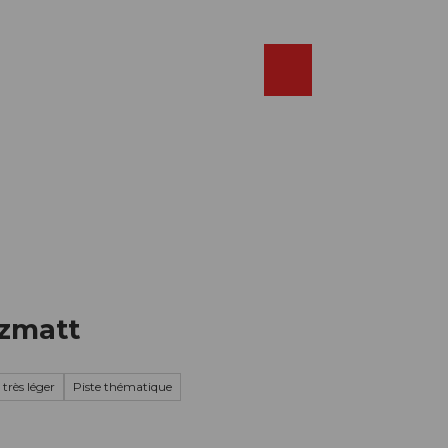
Réserver
FR
Webcams
Recherche
Shop
lzmatt
 très léger
Piste thématique