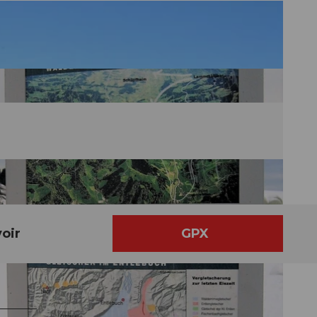
oir
GPX