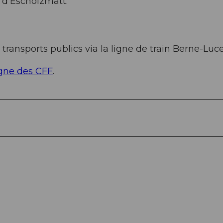
 d'Escholzmatt.
transports publics via la ligne de train Berne-Luc
igne des CFF
.