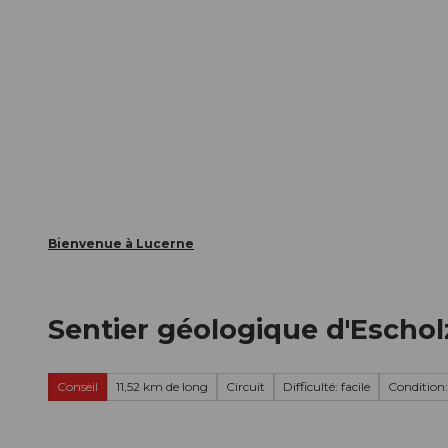
T
nts
Webcams
Carte d’hôte
o
c
La ville
La région
Informer
o
n
t
e
n
t
Bienvenue à Lucerne
Sentier géologique d'Escho
Conseil
11,52 km de long
Circuit
Difficulté: facile
Condition: