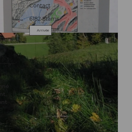
Contact
6182
Stams
Arrivée
onné
nt,
ont
a
ent le