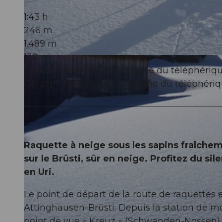
1:43 h
246 m
1.489 m
130 m
© Uri Tourismus AG |
CC-BY
Départ: Station de montagne du téléphériq
Objectif: Station de montagne du téléphéri
Raquette à neige sous les sapins fraîche
sur le Brüsti, sûr en neige. Profitez du si
en Uri.
Le point de départ de la route de raquettes
Attinghausen-Brüsti. Depuis la station de m
point de vue « Kreuz » (Schwanden-Nossen) a