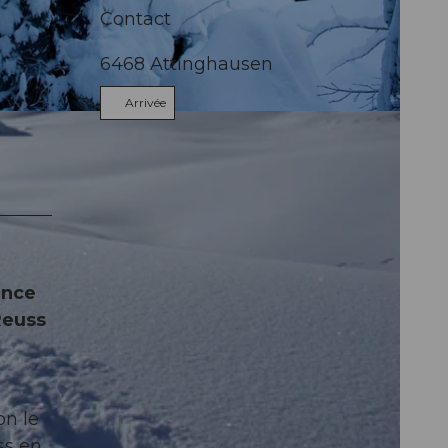
Contact
6468
Attinghausen
Arrivée
ence
 Reuss
on le
ss en