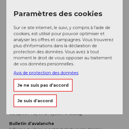
lors de la balade à ski.
Paramètres des cookies
En forme et en bonne santé en montagne
Bonne condition physique grâce à un sport
d'endurance et de force régulier. Veille à garder des
Sur ce site internet, le suivi, y compris à l’aide de
réserves d'énergie pour la descente.
cookies, est utilisé pour pouvoir optimiser et
analyser les offres et campagnes. Vous trouverez
Planification minutieuse du parcours
plus d’informations dans la déclaration de
Une attention particulière doit être portée aux
protection des données. Vous avez à tout
prévisions météorologiques, car le froid, le vent et la
moment le droit de vous opposer au traitement
mauvaise visibilité augmentent fortement le risque
de vos données personnelles.
d'accident. Planifie des itinéraires alternatifs et des
Avis de protection des données
points de contrôle.
Équipement complet
Je ne suis pas d’accord
L'équipement standard d'urgence comprend un
détecteur de victimes d'avalanche, une pelle et une
Je suis d’accord
sonde, une trousse de premiers secours, un sac de
bivouac, un téléphone portable (appel d'urgence
européen 112) et un système airbag.
Bulletin d’avalanche