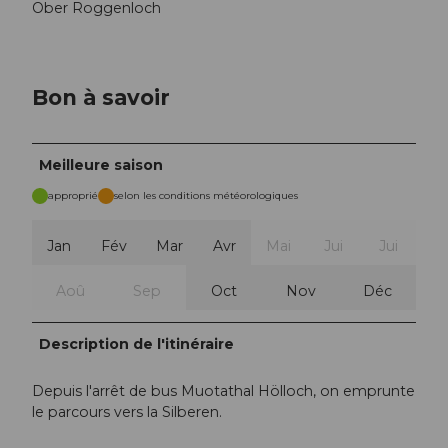
Ober Roggenloch
Bon à savoir
Meilleure saison
approprié
selon les conditions météorologiques
Jan
Fév
Mar
Avr
Mai
Jui
Jui
Aoû
Sep
Oct
Nov
Déc
Description de l'itinéraire
Depuis l'arrêt de bus Muotathal Hölloch, on emprunte
le parcours vers la Silberen.