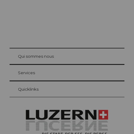
© Be
at Bre
chbü
hl
Qui sommes nous
Carte d’hôte Lucerne
Vos avantages en tant qu'hôte pour la nuit
Services
Quicklinks