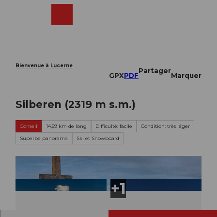
T
o
Webcams
Recherche
Menu
Shop
c
o
n
t
e
Bienvenue à Lucerne
Partager
n
GPX
PDF
Marquer
t
Silberen (2319 m s.m.)
Conseil
14,59 km de long
Difficulté: facile
Condition: très léger
Superbe panorama
Ski et Snowboard