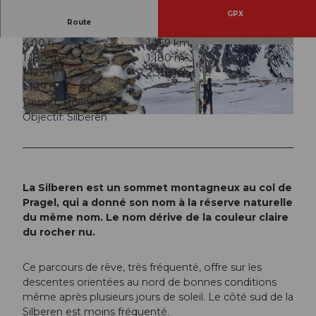
GPX
Route
4:00 h
14,59 km
© Schweizer Alpen Club (SAC), Stoos-Muotata
© Stoos-Muotatal Tourismus, Stoos-Muotatal T
1.180 m
1.180 m
l Tourismus
ourismus
1.129 m
2.318 m
1.189 m
Départ: Hölloch
Objectif: Silberen
© Alpenkarte, Stoos-Muotatal Tourismus
La Silberen est un sommet montagneux au col de
Pragel, qui a donné son nom à la réserve naturelle
du même nom. Le nom dérive de la couleur claire
du rocher nu.
Ce parcours de rêve, très fréquenté, offre sur les
descentes orientées au nord de bonnes conditions
même après plusieurs jours de soleil. Le côté sud de la
Silberen est moins fréquenté.