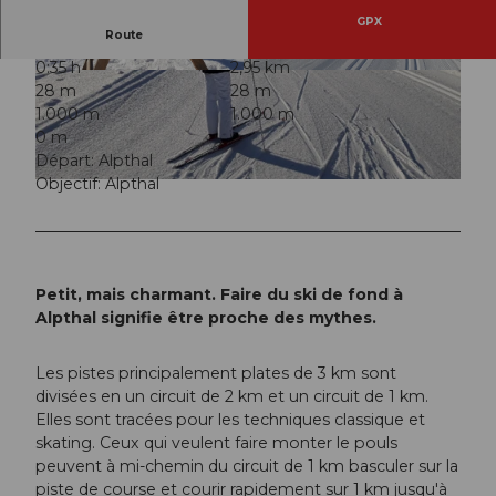
GPX
Route
0:35 h
2,95 km
© Langlauf Alpthal
© Langlauf Alpthal
28 m
28 m
1.000 m
1.000 m
0 m
Départ: Alpthal
Objectif: Alpthal
© Langlauf Alpthal
Petit, mais charmant. Faire du ski de fond à
Alpthal signifie être proche des mythes.
Les pistes principalement plates de 3 km sont
divisées en un circuit de 2 km et un circuit de 1 km.
Elles sont tracées pour les techniques classique et
skating. Ceux qui veulent faire monter le pouls
peuvent à mi-chemin du circuit de 1 km basculer sur la
piste de course et courir rapidement sur 1 km jusqu'à