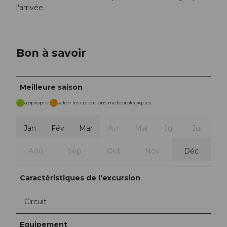
l'arrivée.
Bon à savoir
Meilleure saison
approprié
selon les conditions météorologiques
Jan
Fév
Mar
Avr
Mai
Jui
Jui
Aoû
Sep
Oct
Nov
Déc
Caractéristiques de l'excursion
Circuit
Equipement