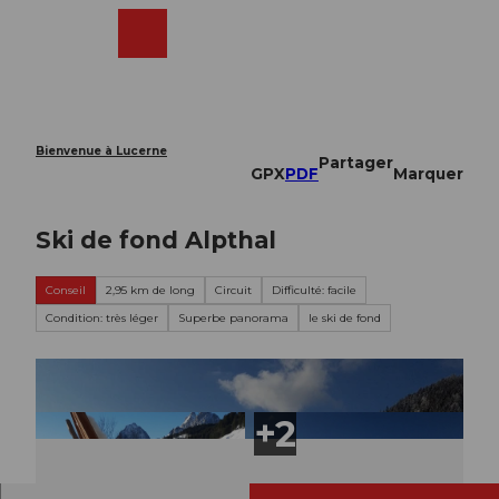
T
o
Webcams
Recherche
Menu
Shop
c
o
n
t
e
Bienvenue à Lucerne
Partager
n
GPX
PDF
Marquer
t
Ski de fond Alpthal
Conseil
2,95 km de long
Circuit
Difficulté: facile
Condition: très léger
Superbe panorama
le ski de fond