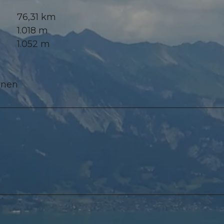
76,31 km
1.018 m
1.052 m
rnen