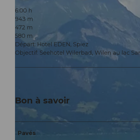
6:00 h
943 m
472 m
580 m
Départ: Hotel EDEN, Spiez
Objectif: Seehotel Wilerbad, Wilen au lac Sa
Bon à savoir
Pavés