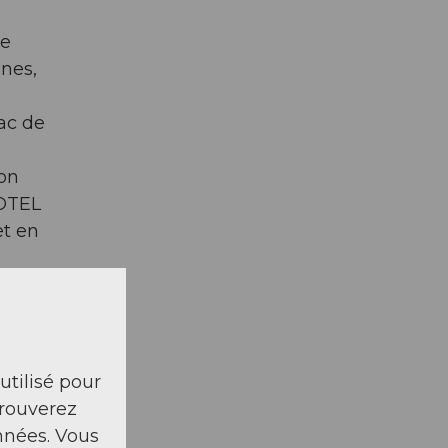
de
ines,
ac de
Non
HOTEL
et en
 utilisé pour
trouverez
nnées. Vous
teau