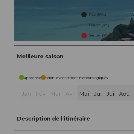
Rue (59%)
A
© Private Selection Hotels & Tours, Private Selection Hotels
Ballast (4%)
C
Sentier (2%)
© Private Selection Hotels & Tours, Private Selection Hotels
Meilleure saison
approprié
selon les conditions météorologiques
Jan
Fév
Mar
Avr
Mai
Jui
Jui
Aoû
Description de l'itinéraire