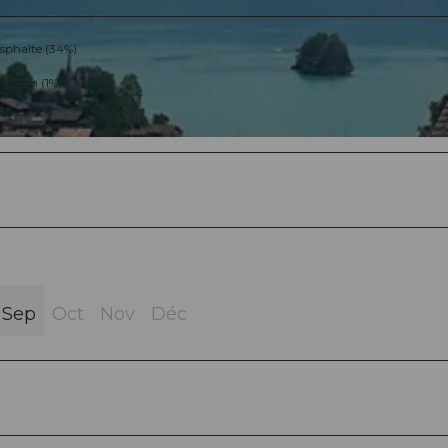
sphalte (34%)
hemin (1%)
Sep
Oct
Nov
Déc