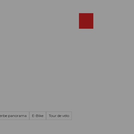
Réserver
FR
Webcams
Recherche
Shop
erbe panorama
E-Bike
Tour de vélo