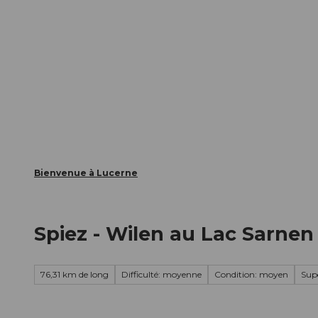
T
nts
Webcams
Carte d’hôte
o
c
La ville
La région
Informer
o
n
t
e
n
t
Bienvenue à Lucerne
Spiez - Wilen au Lac Sarnen
76,31 km de long
Difficulté: moyenne
Condition: moyen
Sup