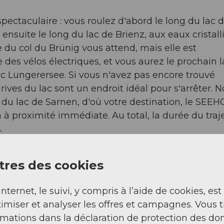
 spectaculaire : vous roulez d'abord le long du lac 
nsuite le long du lac de Brienz, aux eaux cristall
e du col du Brünig vous attend, mais elle est
des vélos électriques, et vous aurez le prochain l
ac Lungerersee. Si vous n'avez pas encore trouvé
rives du lac sont un endroit idéal pour s'arrêter. 
r du lac de Sarnen, d'où votre destination, le SEE
proximité immédiate. Au total, la durée du traj
.
res des cookies
internet, le suivi, y compris à l’aide de cookies, est
imiser et analyser les offres et campagnes. Vous 
rmations dans la déclaration de protection des do
u le parcours, nous recommandons le trajet en ba