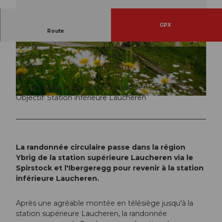
GPX
Route
3:20 h
12,49 km
© Einsiedeln-Ybrig-Zürichsee Tourismus, MAR
© Einsiedeln-Ybrig-Zürichsee Tourismus
345 m
748 m
TIN BISSIG www.bissig.ch
1.085 m
1.766 m
681 m
Départ: Station supérieure Laucheren
Objectif: Station inférieure Laucheren
© Philipp Holdener, Einsiedeln-Ybrig-Zürichsee Tourismus
La randonnée circulaire passe dans la région
Ybrig de la station supérieure Laucheren via le
Spirstock et l'Ibergeregg pour revenir à la station
inférieure Laucheren.
Après une agréable montée en télésiège jusqu'à la
station supérieure Laucheren, la randonnée