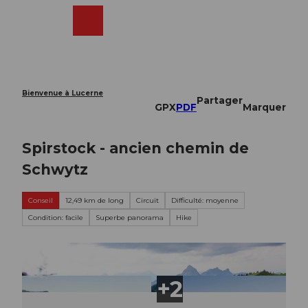
T
o
Webcams
Recherche
Menu
Shop
c
o
n
t
e
Bienvenue à Lucerne
Partager
n
GPX
PDF
Marquer
t
Spirstock - ancien chemin de
Schwytz
Conseil
12,49 km de long
Circuit
Difficulté: moyenne
Condition: facile
Superbe panorama
Hike