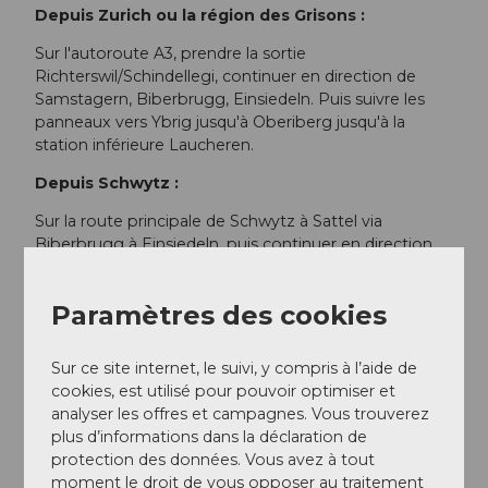
Depuis Zurich ou la région des Grisons :
Sur l'autoroute A3, prendre la sortie
Richterswil/Schindellegi, continuer en direction de
Samstagern, Biberbrugg, Einsiedeln. Puis suivre les
panneaux vers Ybrig jusqu'à Oberiberg jusqu'à la
station inférieure Laucheren.
Depuis Schwytz :
Sur la route principale de Schwytz à Sattel via
Biberbrugg à Einsiedeln, puis continuer en direction
de Ybrig jusqu'à Oberiberg à la station inférieure
Laucheren.
Paramètres des cookies
Stationnement
Sur ce site internet, le suivi, y compris à l’aide de
Parking station inférieure Laucheren
cookies, est utilisé pour pouvoir optimiser et
analyser les offres et campagnes. Vous trouverez
Transports en commun
plus d’informations dans la déclaration de
protection des données. Vous avez à tout
Prendre le train jusqu'à Einsiedeln puis le car postal de
moment le droit de vous opposer au traitement