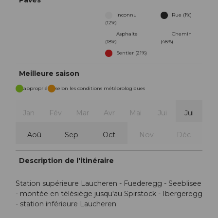
Pavés
Inconnu
Rue (1%)
(12%)
Asphalte
Chemin
(18%)
(48%)
Sentier (21%)
Meilleure saison
approprié
selon les conditions météorologiques
Jan
Fév
Mar
Avr
Mai
Jui
Jui
Aoû
Sep
Oct
Nov
Déc
Description de l'itinéraire
Station supérieure Laucheren - Fuederegg - Seeblisee
- montée en télésiège jusqu'au Spirstock - Ibergeregg
- station inférieure Laucheren