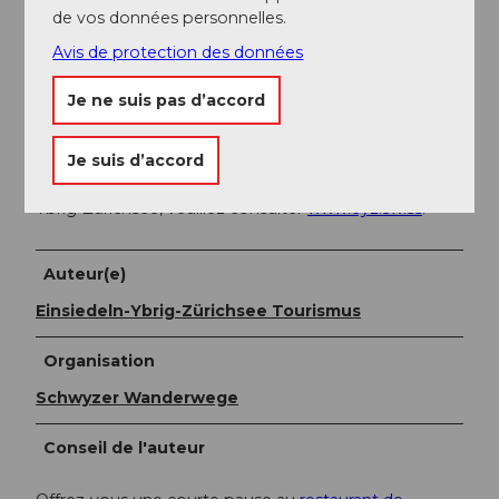
la gare d'Einsiedeln jusqu'à Oberiberg, station
de vos données personnelles.
inférieure Laucheren.
Avis de protection des données
Horaire CFF
Je ne suis pas d’accord
Informations supplémentaires / Liens
Je suis d’accord
Pour plus d’informations sur la région Einsiedeln-
Ybrig-Zürichsee, veuillez consulter
www.eyz.swiss
.
Auteur(e)
Einsiedeln-Ybrig-Zürichsee Tourismus
Organisation
Schwyzer Wanderwege
Conseil de l'auteur