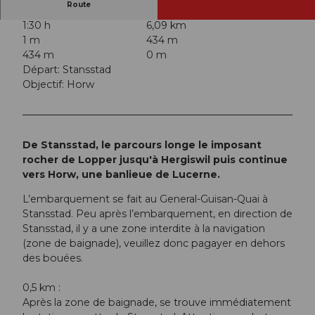
Route
1:30 h
6,09 km
1 m
434 m
434 m
0 m
Départ: Stansstad
Objectif: Horw
De Stansstad, le parcours longe le imposant
rocher de Lopper jusqu'à Hergiswil puis continue
vers Horw, une banlieue de Lucerne.
L’embarquement se fait au General-Guisan-Quai à
Stansstad. Peu après l’embarquement, en direction de
Stansstad, il y a une zone interdite à la navigation
(zone de baignade), veuillez donc pagayer en dehors
des bouées.
0,5 km :
Après la zone de baignade, se trouve immédiatement