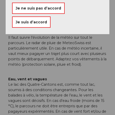
Organisation
Je ne suis pas d’accord
Luzern Tourismus
Consignes de sécurité
Je suis d’accord
Météo
Il faut suivre l'évolution de la météo sur tout le
parcours. Le radar de pluie de MeteoSwiss est
particulièrement utile. En cas de météo incertaine, il
vaut mieux pagayer un trajet plus court avec plusieurs
points de débarquement. Adaptez vos vêtements à la
météo (protection solaire, pluie et froid).
Eau, vent et vagues
Le lac des Quatre-Cantons est, comme tout lac,
soumis à des conditions changeantes. Pour les
balades à vélo, la température de l’eau, le vent et les
vagues sont décisifs. En cas d’eau froide (moins de 15
°C), le parcours ne doit être entrepris que par des
pagayeurs expérimentés. En cas de vent fort et/ou de