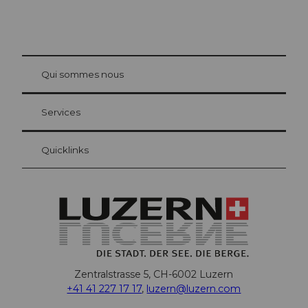
© Be
at Bre
chbü
hl
Qui sommes nous
Carte d’hôte Lucerne
Vos avantages en tant qu'hôte pour la nuit
Services
Quicklinks
Zentralstrasse 5, CH-6002 Luzern
+41 41 227 17 17
,
luzern@luzern.com