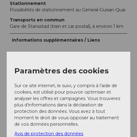
Stationnement
Possibilités de stationnement au General-Guisan-Quai
Transports en commun
Gare de Stansstad (train et car postal), à environ 1 km
Informations supplémentaires / Liens
Hébergement :
Camping TCS Horw (environ 900 m à pied du
débarquement / débarquement direct au camping
Paramètres des cookies
impossible à cause de la zone protégée)
Location de canoës
Sur ce site internet, le suivi, y compris à l’aide de
cookies, est utilisé pour pouvoir optimiser et
Kanuwelt Bouchs
analyser les offres et campagnes. Vous trouverez
plus d’informations dans la déclaration de
protection des données. Vous avez à tout
Auteur(e)
moment le droit de vous opposer au traitement
Reto Wyss (Kanuwelt Buochs)
de vos données personnelles.
Avis de protection des données