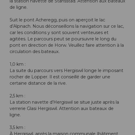
la station navette de Stansstad. Attention aux bateaux
de ligne.
Suit le pont Acheregg, puis on aperçoit le lac
d’Alpnach. Nous déconseillons la navigation sur ce lac,
car les conditions y sont souvent venteuses et
agitées. Le parcours peut se poursuivre le long du
pont en direction de Horw. Veuillez faire attention à la
circulation des bateaux.
1,0 km :
La suite du parcours vers Hergiswil longe le imposant
rocher de Lopper. Il est conseillé de garder une
certaine distance de la rive.
2,5 km :
La station navette d’Hergiswil se situe juste après la
verrerie Glasi Hergiswil. Attention aux bateaux de
ligne.
3,5 km :
À Hergiswil, après la maison communale (bâtiment