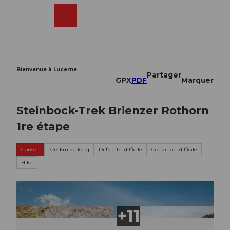
T
o
Webcams
Recherche
Menu
Shop
c
o
n
t
e
Bienvenue à Lucerne
Partager
n
GPX
PDF
Marquer
t
Steinbock-Trek Brienzer Rothorn
1re étape
Conseil
7,47 km de long
Difficulté: difficile
Condition: difficile
Hike