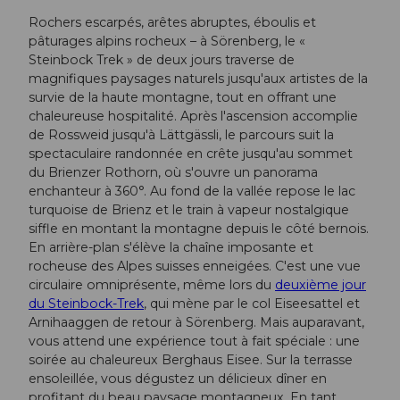
Rochers escarpés, arêtes abruptes, éboulis et
pâturages alpins rocheux – à Sörenberg, le «
Steinbock Trek » de deux jours traverse de
magnifiques paysages naturels jusqu'aux artistes de la
survie de la haute montagne, tout en offrant une
chaleureuse hospitalité. Après l'ascension accomplie
de Rossweid jusqu'à Lättgässli, le parcours suit la
spectaculaire randonnée en crête jusqu'au sommet
du Brienzer Rothorn, où s'ouvre un panorama
enchanteur à 360°. Au fond de la vallée repose le lac
turquoise de Brienz et le train à vapeur nostalgique
siffle en montant la montagne depuis le côté bernois.
En arrière-plan s'élève la chaîne imposante et
rocheuse des Alpes suisses enneigées. C'est une vue
circulaire omniprésente, même lors du
deuxième jour
du Steinbock-Trek
, qui mène par le col Eiseesattel et
Arnihaaggen de retour à Sörenberg. Mais auparavant,
vous attend une expérience tout à fait spéciale : une
soirée au chaleureux Berghaus Eisee. Sur la terrasse
ensoleillée, vous dégustez un délicieux dîner en
profitant du beau paysage montagneux. En tant