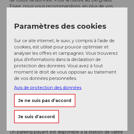
de toute randonnée. Pour la nuitée au Berghaus
Eisee, nous vous recommandons, en plus de vos
effets personnels, d'emporter un sac de couchage et
des chaussons de cabane. Des oreillers et des
Paramètres des cookies
couvertures en laine sont disponibles.
Arrivée et stationnement
Sur ce site internet, le suivi, y compris à l’aide de
cookies, est utilisé pour pouvoir optimiser et
Vers la destination
analyser les offres et campagnes. Vous trouverez
La biosphère UNESCO d'Entlebuch se situe au cœur
plus d’informations dans la déclaration de
de la Suisse, entre Berne et Lucerne. Vous atteignez
protection des données. Vous avez à tout
Sörenberg via la route principale 10 en direction de
moment le droit de vous opposer au traitement
Schüpfheim, puis de là vers Flühli Sörenberg. Depuis
de vos données personnelles.
Giswil, vous prenez la route panoramique / col de
Avis de protection des données
Glaubenbielen vers Sörenberg.
Je ne suis pas d’accord
Planifiez votre parcours avec l’aide du
planificateur de
parcours Google
.
Je suis d’accord
Stationnement
Un parking payant est disponible à la station de vallée