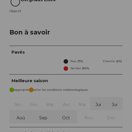
Objectif
Objectif
Bon à savoir
Pavés
Rue (9%)
Chemin (6%)
Sentier (85%)
Meilleure saison
approprié
selon les conditions météorologiques
Jan
Fév
Mar
Avr
Mai
Jui
Jui
Aoû
Sep
Oct
Nov
Déc