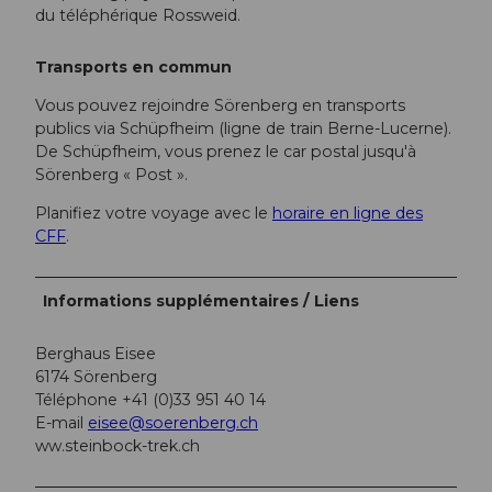
du téléphérique Rossweid.
Transports en commun
Vous pouvez rejoindre Sörenberg en transports
publics via Schüpfheim (ligne de train Berne-Lucerne).
De Schüpfheim, vous prenez le car postal jusqu'à
Sörenberg « Post ».
Planifiez votre voyage avec le
horaire en ligne des
CFF
.
Informations supplémentaires / Liens
Berghaus Eisee
6174 Sörenberg
Téléphone +41 (0)33 951 40 14
E-mail
eisee@soerenberg.ch
ww.steinbock-trek.ch