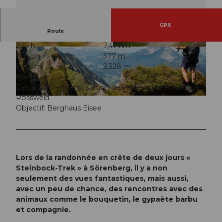
GPX
Route
3:35 h
7,47 km
© Saskia Dugon, UNESCO Biosphäre Entlebuc
© Saskia Dugon, UNESCO Biosphäre Entlebuc
865 m
377 m
h
h
1.464 m
2.328 m
864 m
Départ: Sörenberg, station de vallée du téléphérique
Rossweid
© Saskia Dugon, UNESCO Biosphäre Entlebuch
Objectif: Berghaus Eisee
Lors de la randonnée en crête de deux jours «
Steinbock-Trek » à Sörenberg, il y a non
seulement des vues fantastiques, mais aussi,
avec un peu de chance, des rencontres avec des
animaux comme le bouquetin, le gypaète barbu
et compagnie.