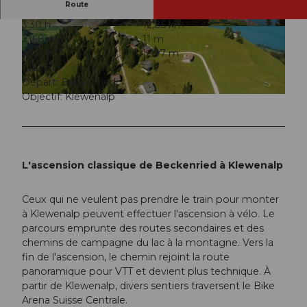
Route
3:30 h
12,85 km
© Bikegenoss Zentralschweiz
© Christian Perret, Nidwalden Tourismus
1.168 m
11 m
436 m
1.597 m
1.161 m
Départ: Beckenried
Objectif: Klewenalp
© Nidwalden Tourismus
L'ascension classique de Beckenried à Klewenalp
Ceux qui ne veulent pas prendre le train pour monter
à Klewenalp peuvent effectuer l'ascension à vélo. Le
parcours emprunte des routes secondaires et des
chemins de campagne du lac à la montagne. Vers la
fin de l'ascension, le chemin rejoint la route
panoramique pour VTT et devient plus technique. À
partir de Klewenalp, divers sentiers traversent le Bike
Arena Suisse Centrale.