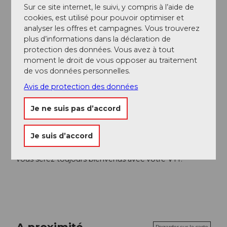
Sur ce site internet, le suivi, y compris à l’aide de
Bikegenoss Zentralschweiz
cookies, est utilisé pour pouvoir optimiser et
analyser les offres et campagnes. Vous trouverez
Conseil de l'auteur
plus d’informations dans la déclaration de
protection des données. Vous avez à tout
Il est possible de descendre à mi-hauteur via Härggis
moment le droit de vous opposer au traitement
jusqu'à Emmetten.
de vos données personnelles.
Point de départ idéal pour les tours à vélo dans le
Avis de protection des données
Brennwald ou pour le Seeblicktrail.
Je ne suis pas d’accord
Consignes de sécurité
Je suis d’accord
Référez-vous au
Code de conduite pour le VTT
– ainsi,
vous serez toujours bienvenus avec votre VTT.
A proximité
Regarder sur la carte