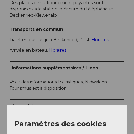
Des places de stationnement payantes sont
disponibles à la station inférieure du téléphérique
Beckenried-Klewenalp.
Transports en commun
Trajet en bus jusqu'à Beckenried, Post.
Horaires
Arrivée en bateau.
Horaires
Informations supplémentaires / Liens
Pour des informations touristiques, Nidwalden
Tourismus est à disposition.
Auteur(e)
Nidwalden Tourismus
Paramètres des cookies
Organisation