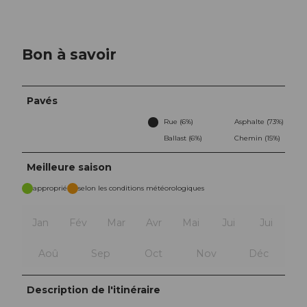
Bon à savoir
Pavés
Rue (6%)
Asphalte (73%)
Ballast (6%)
Chemin (15%)
Meilleure saison
approprié
selon les conditions météorologiques
Jan
Fév
Mar
Avr
Mai
Jui
Jui
Aoû
Sep
Oct
Nov
Déc
Description de l'itinéraire