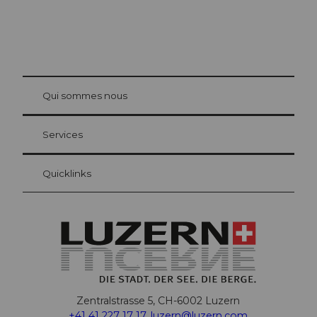
© Be
at Bre
chbü
hl
Qui sommes nous
Carte d’hôte Lucerne
Vos avantages en tant qu'hôte pour la nuit
Services
Quicklinks
Zentralstrasse 5, CH-6002 Luzern
+41 41 227 17 17
,
luzern@luzern.com