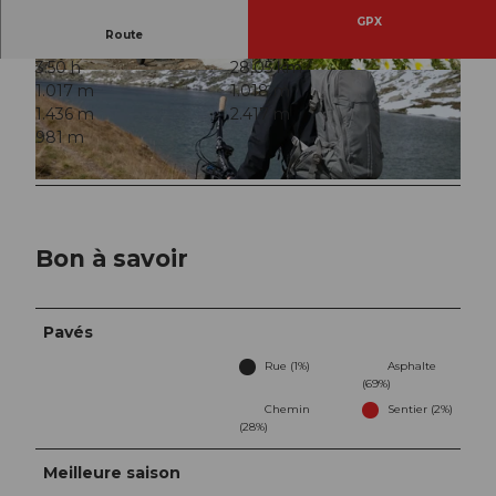
GPX
Route
3:50 h
28,05 km
© ARE, Verein Urner Wanderwege |
CC-BY
1.017 m
1.018 m
1.436 m
2.417 m
981 m
© Bikegenoss Zentralschweiz, Bikegenoss Zentralschweiz |
CC-BY
Bon à savoir
Pavés
Rue (1%)
Asphalte
(69%)
Chemin
Sentier (2%)
(28%)
Meilleure saison