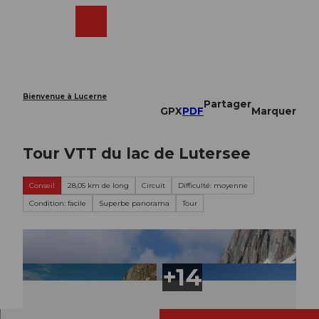
T
o
Webcams
Recherche
Menu
Shop
c
o
n
t
e
Bienvenue à Lucerne
Partager
n
GPX
PDF
Marquer
t
Tour VTT du lac de Lutersee
Conseil
28,05 km de long
Circuit
Difficulté: moyenne
Condition: facile
Superbe panorama
Tour