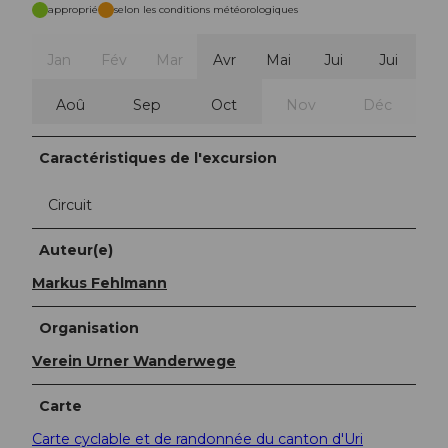
approprié
selon les conditions météorologiques
Jan
Fév
Mar
Avr
Mai
Jui
Jui
Aoû
Sep
Oct
Nov
Déc
Caractéristiques de l'excursion
Circuit
Auteur(e)
Markus Fehlmann
Organisation
Verein Urner Wanderwege
Carte
Carte cyclable et de randonnée du canton d'Uri