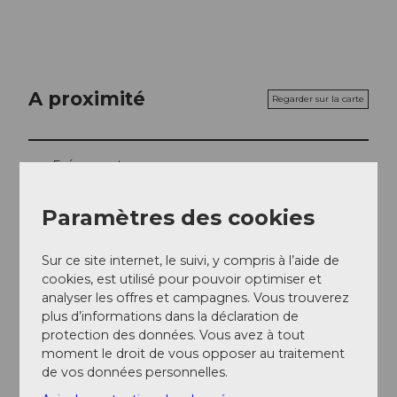
A proximité
Regarder sur la carte
Evénement
A voir
Paramètres des cookies
Excursions
Sur ce site internet, le suivi, y compris à l’aide de
cookies, est utilisé pour pouvoir optimiser et
analyser les offres et campagnes. Vous trouverez
plus d’informations dans la déclaration de
protection des données. Vous avez à tout
Contact
moment le droit de vous opposer au traitement
6490
Andermatt
de vos données personnelles.
Arrivée