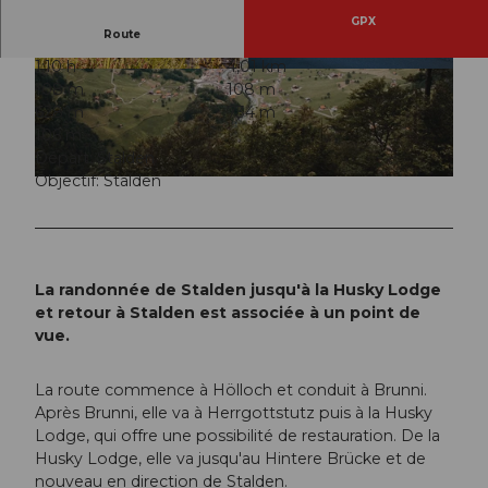
GPX
Route
1:10 h
4,01 km
© Stoos-Muotatal Tourismus, Stoos-Muotatal T
© Luzern Tourismus
108 m
108 m
ourismus
628 m
734 m
106 m
Départ: Stalden
Objectif: Stalden
© Stoos-Muotatal Tourismus, Stoos-Muotatal Tourismus
La randonnée de Stalden jusqu'à la Husky Lodge
et retour à Stalden est associée à un point de
vue.
La route commence à Hölloch et conduit à Brunni.
Après Brunni, elle va à Herrgottstutz puis à la Husky
Lodge, qui offre une possibilité de restauration. De la
Husky Lodge, elle va jusqu'au Hintere Brücke et de
nouveau en direction de Stalden.