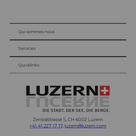
© Be
at Bre
chbü
hl
Qui sommes nous
Carte d’hôte Lucerne
Vos avantages en tant qu'hôte pour la nuit
Services
Quicklinks
Zentralstrasse 5, CH-6002 Luzern
+41 41 227 17 17
,
luzern@luzern.com