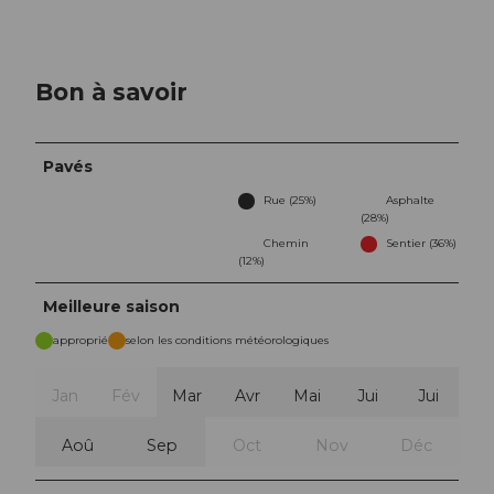
Bon à savoir
Pavés
Rue (25%)
Asphalte
(28%)
Chemin
Sentier (36%)
(12%)
Meilleure saison
approprié
selon les conditions météorologiques
Jan
Fév
Mar
Avr
Mai
Jui
Jui
Aoû
Sep
Oct
Nov
Déc