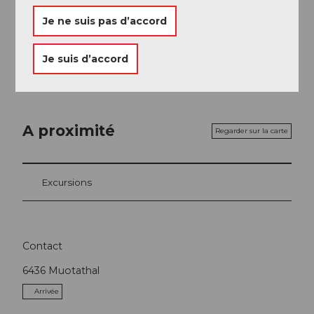
Je ne suis pas d’accord
Le Hôtel de montagne Husky Lodge offre des
possibilités de restauration.
Je suis d’accord
A proximité
Regarder sur la carte
Excursions
Contact
6436
Muotathal
Arrivée