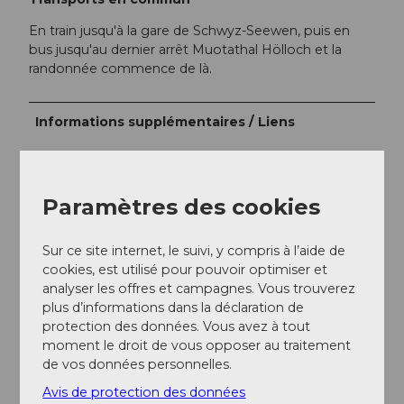
En train jusqu'à la gare de Schwyz-Seewen, puis en
bus jusqu'au dernier arrêt Muotathal Hölloch et la
randonnée commence de là.
Informations supplémentaires / Liens
Stoos-Muotatal Tourismus GmbH
041 818 08 80
Paramètres des cookies
Auteur(e)
Sur ce site internet, le suivi, y compris à l’aide de
cookies, est utilisé pour pouvoir optimiser et
Stoos-Muotatal Tourismus
analyser les offres et campagnes. Vous trouverez
plus d’informations dans la déclaration de
Organisation
protection des données. Vous avez à tout
moment le droit de vous opposer au traitement
Stoos-Muotatal Tourismus
de vos données personnelles.
Conseil de l'auteur
Avis de protection des données