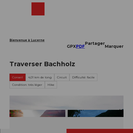
T
o
Webcams
Recherche
Menu
Shop
c
o
n
t
e
Bienvenue à Lucerne
Partager
n
GPX
PDF
Marquer
t
Traverser Bachholz
Conseil
4,01 km de long
Circuit
Difficulté: facile
Condition: très léger
Hike