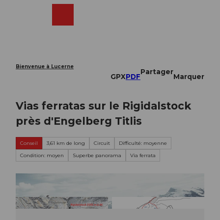
T
o
Webcams
Recherche
Menu
Shop
c
o
n
t
e
Bienvenue à Lucerne
Partager
n
GPX
PDF
Marquer
t
Vias ferratas sur le Rigidalstock
près d'Engelberg Titlis
Conseil
3,61 km de long
Circuit
Difficulté: moyenne
Condition: moyen
Superbe panorama
Via ferrata