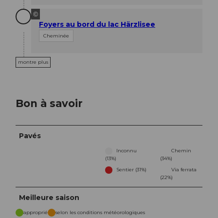
©
Foyers au bord du lac Härzlisee
Cheminée
montre plus
Bon à savoir
Pavés
Inconnu
Chemin
(13%)
(34%)
Sentier (31%)
Via ferrata
(22%)
Meilleure saison
approprié
selon les conditions météorologiques