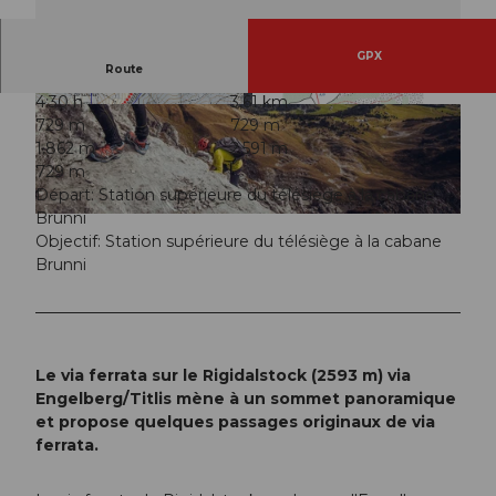
GPX
Route
4:30 h
3,61 km
© Engelberg - Titlis Tourismus, Engelberg-Titlis
© Engelberg - Titlis Tourismus, Engelberg-Titlis
729 m
729 m
Tourismus
Tourismus
1.862 m
2.591 m
729 m
Départ: Station supérieure du télésiège à la cabane
Brunni
© Engelberg - Titlis Tourismus, Engelberg-Titlis Tourismus
Objectif: Station supérieure du télésiège à la cabane
Brunni
Le via ferrata sur le Rigidalstock (2593 m) via
Engelberg/Titlis mène à un sommet panoramique
et propose quelques passages originaux de via
ferrata.