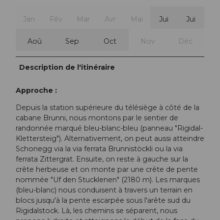
Jan
Fév
Mar
Avr
Mai
Jui
Jui
Aoû
Sep
Oct
Nov
Déc
Description de l'itinéraire
Approche :
Depuis la station supérieure du télésiège à côté de la
cabane Brunni, nous montons par le sentier de
randonnée marqué bleu-blanc-bleu (panneau "Rigidal-
Klettersteig"). Alternativement, on peut aussi atteindre
Schonegg via la via ferrata Brunnistöckli ou la via
ferrata Zittergrat. Ensuite, on reste à gauche sur la
crête herbeuse et on monte par une crête de pente
nommée "Uf den Stucklenen" (2180 m). Les marques
(bleu-blanc) nous conduisent à travers un terrain en
blocs jusqu'à la pente escarpée sous l'arête sud du
Rigidalstock. Là, les chemins se séparent, nous