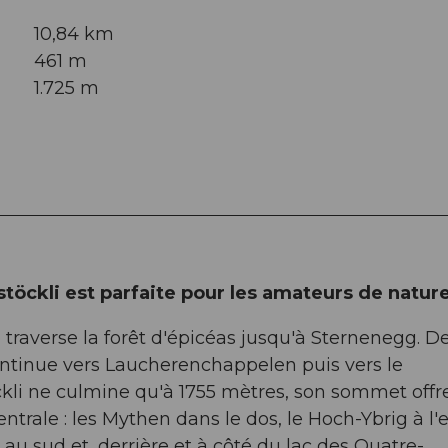
10,84 km
461 m
1.725 m
ckli est parfaite pour les amateurs de nature
traverse la forêt d'épicéas jusqu'à Sternenegg. De
ontinue vers Laucherenchappelen puis vers le
kli ne culmine qu'à 1755 mètres, son sommet offr
rale : les Mythen dans le dos, le Hoch-Ybrig à l'es
 au sud et, derrière et à côté du lac des Quatre-