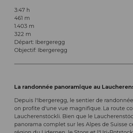
3:47 h
461 m
1.403 m
322 m
Départ: Ibergeregg
Objectif: Ibergeregg
La randonnée panoramique au Laucherenstö
Depuis l'Ibergeregg, le sentier de randonnée 
on profite d'une vue magnifique. La route c
Laucherenstöckli. Bien que le Laucherenstöc
panorama complet sur les Alpes de Suisse cent
région du Lidernen, le Stoos et l'Uri-Rotstock