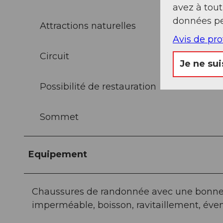
avez à tou
données pe
Attractions naturelles
Avis de pr
Circuit
Je ne sui
Possibilité de restauration
Sommet
Equipement
Chaussures de randonnée avec une bonne 
imperméable, boisson, ravitaillement, éve