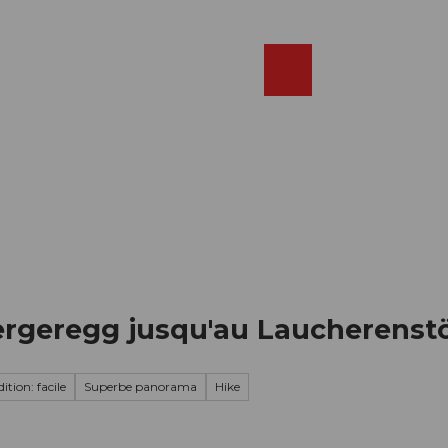
Réserver
FR
Webcams
Recherche
Shop
geregg jusqu'au Laucherenstö
ition: facile
Superbe panorama
Hike