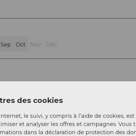
Sep
Oct
Nov
Déc
pelen - Steinboden - Tannboden - Sternenegg -
res des cookies
internet, le suivi, y compris à l’aide de cookies, est
imiser et analyser les offres et campagnes. Vous 
rmations dans la déclaration de protection des do