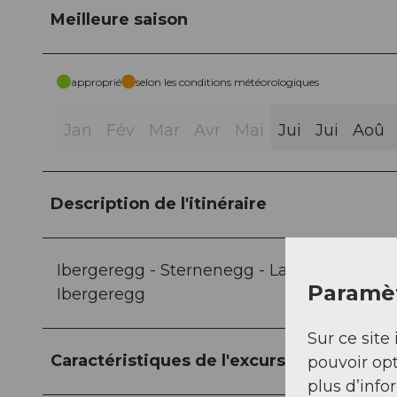
Meilleure saison
approprié
selon les conditions météorologiques
Jan
Fév
Mar
Avr
Mai
Jui
Jui
Aoû
Description de l'itinéraire
Ibergeregg - Sternenegg - Laucherenchap
Paramèt
Ibergeregg
Sur ce site 
Caractéristiques de l'excursion
pouvoir opt
plus d’info