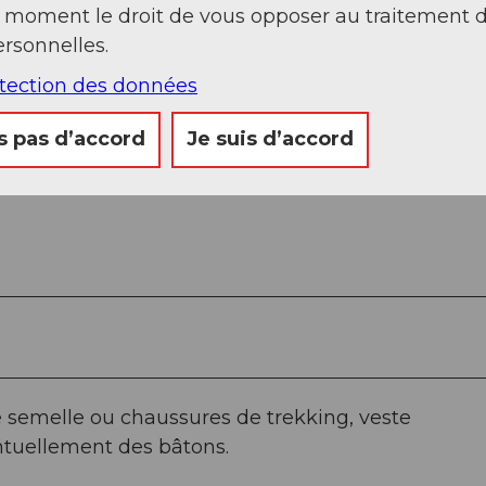
t moment le droit de vous opposer au traitement 
rsonnelles.
otection des données
s pas d’accord
Je suis d’accord
semelle ou chaussures de trekking, veste
ntuellement des bâtons.