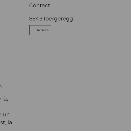
Contact
8843
Ibergeregg
Arrivée
.
 là,
e un
t, la