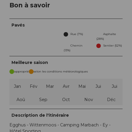
Bon à savoir
Pavés
Rue (7%)
Asphalte
(28%)
Chemin
Sentier (52%)
(13%)
Meilleure saison
approprié
selon les conditions météorologiques
Jan
Fév
Mar
Avr
Mai
Jui
Jui
Aoû
Sep
Oct
Nov
Déc
Description de l'itinéraire
Egghus - Wittenmoos - Camping Marbach - Ey -
Hôtel Sporting