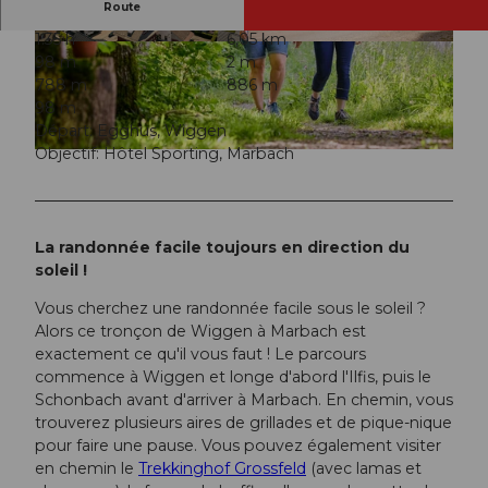
Route
1:35 h
6,05 km
© Beat Brechbühl, UNESCO Biosphäre Entlebu
© Beat Brechbühl, UNESCO Biosphäre Entlebu
98 m
2 m
ch
ch
788 m
886 m
98 m
Départ: Egghus, Wiggen
Objectif: Hôtel Sporting, Marbach
© Beat Brechbühl, UNESCO Biosphäre Entlebuch
La randonnée facile toujours en direction du
soleil !
Vous cherchez une randonnée facile sous le soleil ?
Alors ce tronçon de Wiggen à Marbach est
exactement ce qu'il vous faut ! Le parcours
commence à Wiggen et longe d'abord l'Ilfis, puis le
Schonbach avant d'arriver à Marbach. En chemin, vous
trouverez plusieurs aires de grillades et de pique-nique
pour faire une pause. Vous pouvez également visiter
en chemin le
Trekkinghof Grossfeld
(avec lamas et