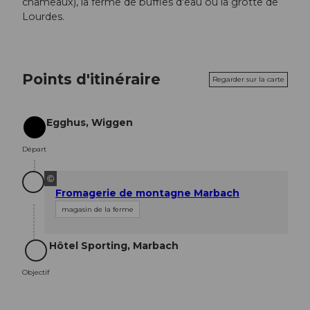
chameaux), la ferme de buffles d'eau ou la grotte de
Lourdes.
Points d'itinéraire
Regarder sur la carte
Egghus, Wiggen
Départ
Départ
©
Fromagerie de montagne Marbach
magasin de la ferme
Hôtel Sporting, Marbach
Objectif
Objectif