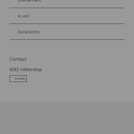
Evénement
A voir
Excursions
Contact
6192
Hilfernthal
Arrivée