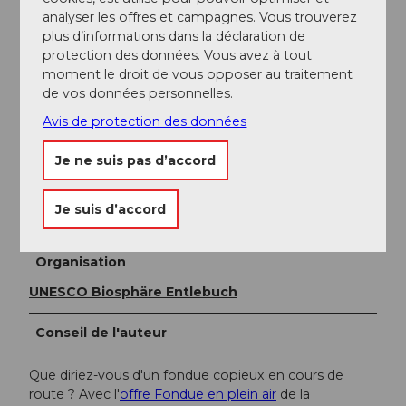
analyser les offres et campagnes. Vous trouverez
plus d’informations dans la déclaration de
Informations supplémentaires / Liens
protection des données. Vous avez à tout
moment le droit de vous opposer au traitement
Tourisme Escholzmatt-Marbach
de vos données personnelles.
Dorfstrasse 61
CH-6196 Marbach
Avis de protection des données
Tél. +41 (0)34 493 38 04
marbach@em-tourismus.ch
Je ne suis pas d’accord
Auteur(e)
Je suis d’accord
Escholzmatt-Marbach Tourismus
Organisation
UNESCO Biosphäre Entlebuch
Conseil de l'auteur
Que diriez-vous d'un fondue copieux en cours de
route ? Avec l'
offre Fondue en plein air
de la