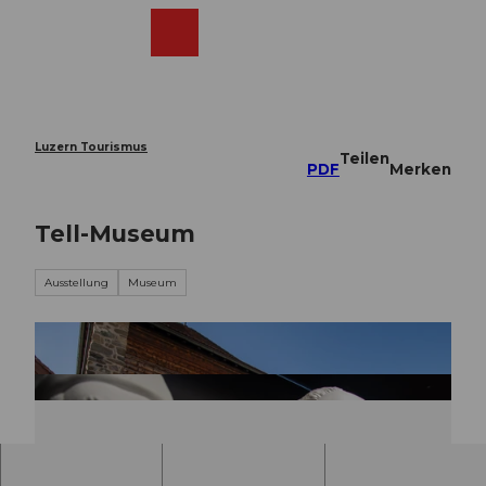
Z
u
Webcams
Merkzettel
Suche
Menü
Shop
m
I
n
h
a
Luzern Tourismus
Teilen
l
PDF
Merken
t
Tell-Museum
Ausstellung
Museum