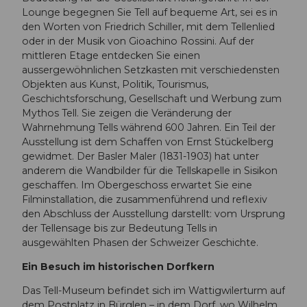
Lounge begegnen Sie Tell auf bequeme Art, sei es in
den Worten von Friedrich Schiller, mit dem Tellenlied
oder in der Musik von Gioachino Rossini. Auf der
mittleren Etage entdecken Sie einen
aussergewöhnlichen Setzkasten mit verschiedensten
Objekten aus Kunst, Politik, Tourismus,
Geschichtsforschung, Gesellschaft und Werbung zum
Mythos Tell. Sie zeigen die Veränderung der
Wahrnehmung Tells während 600 Jahren. Ein Teil der
Ausstellung ist dem Schaffen von Ernst Stückelberg
gewidmet. Der Basler Maler (1831-1903) hat unter
anderem die Wandbilder für die Tellskapelle in Sisikon
geschaffen. Im Obergeschoss erwartet Sie eine
Filminstallation, die zusammenführend und reflexiv
den Abschluss der Ausstellung darstellt: vom Ursprung
der Tellensage bis zur Bedeutung Tells in
ausgewählten Phasen der Schweizer Geschichte.
Ein Besuch im historischen Dorfkern
Das Tell-Museum befindet sich im Wattigwilerturm auf
dem Postplatz in Bürglen – in dem Dorf, wo Wilhelm