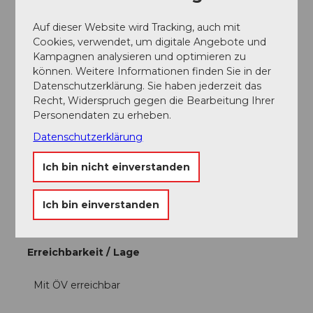
- Gruppen Kinder: CHF 3.00
- Führungen: CHF 150.00
Auf dieser Website wird Tracking, auch mit
Information zu reduzierten Preisen: Studenten und
Cookies, verwendet, um digitale Angebote und
Personen mit Gästekarte.
Kampagnen analysieren und optimieren zu
können. Weitere Informationen finden Sie in der
Zielgruppe
Datenschutzerklärung. Sie haben jederzeit das
Recht, Widerspruch gegen die Bearbeitung Ihrer
Individualgäste
Personendaten zu erheben.
Datenschutzerklärung
Gruppen
Ich bin nicht einverstanden
Schulklassen
Ich bin einverstanden
Erwachsene
Erreichbarkeit / Lage
Mit ÖV erreichbar