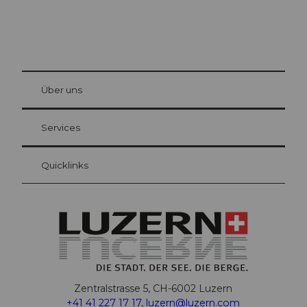
© Be
at Bre
chbü
hl
Über uns
Gästekarte Luzern
Ihre Vorteile als Übernachtungsgast
Services
Quicklinks
Zentralstrasse 5, CH-6002 Luzern
+41 41 227 17 17
,
luzern@luzern.com