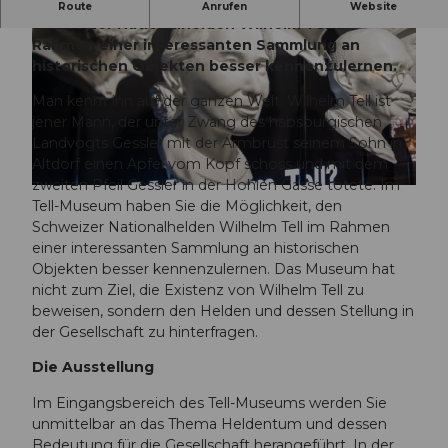
Im Tell-Museum haben Sie die Möglichkeit, den
Route
Anrufen
Website
Schweizer Nationalhelden Wilhelm Tell im
Rahmen einer interessanten Sammlung an
historischen Objekten besser kennenzulernen.
Man kennt ihn auf der ganzen Welt. Wilhelm Tell ist
jener Mann, der unter Zwang des habsburgischen
Landvogts Gessler mit der Armbrust seinem Sohn in
© Uri Tourismus, Angel Sanchez |
CC-BY-NC-ND
Altdorf einen Apfel vom Kopf schoss und mit dem
zweiten Pfeil Gessler in der Hohlen Gasse tötete. Im
© Uri Tourismus, Vivien Ulrich |
CC-BY-NC-ND
Tell-Museum haben Sie die Möglichkeit, den
Schweizer Nationalhelden Wilhelm Tell im Rahmen
einer interessanten Sammlung an historischen
Objekten besser kennenzulernen. Das Museum hat
nicht zum Ziel, die Existenz von Wilhelm Tell zu
beweisen, sondern den Helden und dessen Stellung in
der Gesellschaft zu hinterfragen.
Die Ausstellung
Im Eingangsbereich des Tell-Museums werden Sie
unmittelbar an das Thema Heldentum und dessen
Bedeutung für die Gesellschaft herangeführt. In der