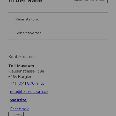
In der Nähe
Auf der Karte anschauen
Veranstaltung
Sehenswertes
Kontaktdaten
Tell-Museum
Klausenstrasse 139a
6463
Bürglen
+41 (0)41 870 41 55
info@tellmuseum.ch
Website
Facebook
Anreise