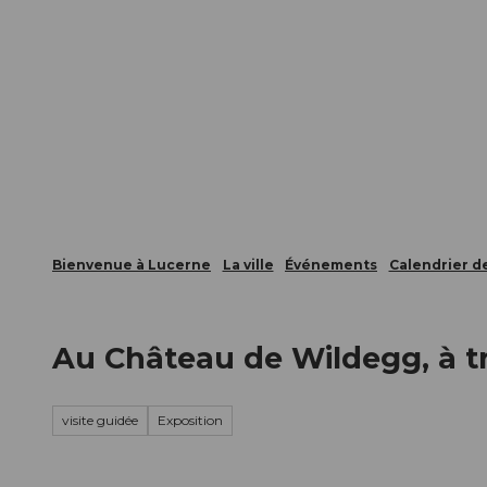
T
nts
Webcams
Carte d’hôte
o
c
La ville
La région
Informer
o
n
t
e
n
t
Bienvenue à Lucerne
La ville
Événements
Calendrier 
Au Château de Wildegg, à tr
visite guidée
Exposition