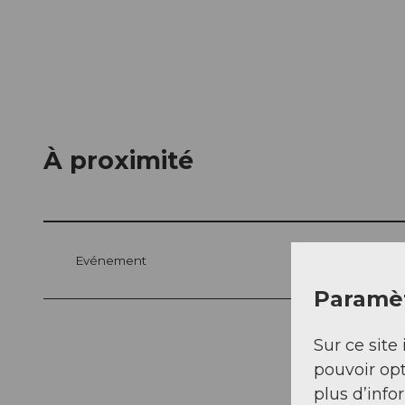
À proximité
Evénement
Paramèt
Sur ce site 
pouvoir opt
plus d’info