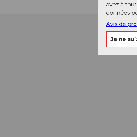
avez à tou
données pe
Avis de pr
Je ne sui