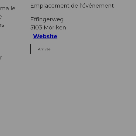
Emplacement de l'événement
rma le
e
Effingerweg
ns
5103
Möriken
Website
Arrivée
r