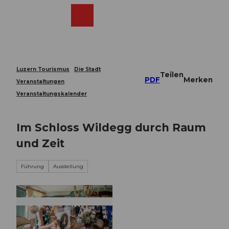
Z
u
Webcams
Merkzettel
Suche
Menü
Shop
m
I
n
h
a
Luzern Tourismus
Die Stadt
Teilen
l
PDF
Merken
Veranstaltungen
t
Veranstaltungskalender
Im Schloss Wildegg durch Raum
und Zeit
Führung
Ausstellung