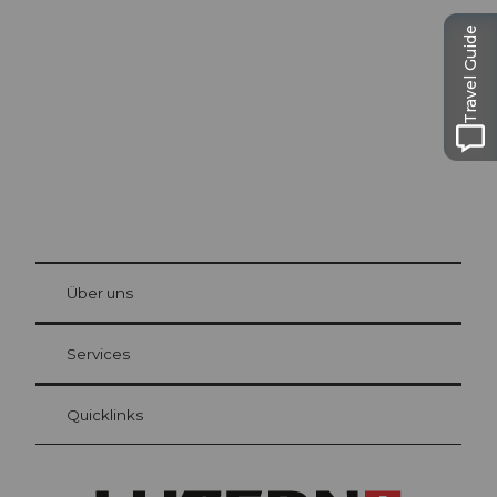
Ausflugstipps in
Luzern
Travel Guide
Die Stadt. Der See. Die Berge.
© Be
at Bre
chbü
hl
Über uns
Gästekarte Luzern
Ihre Vorteile als Übernachtungsgast
Services
Quicklinks