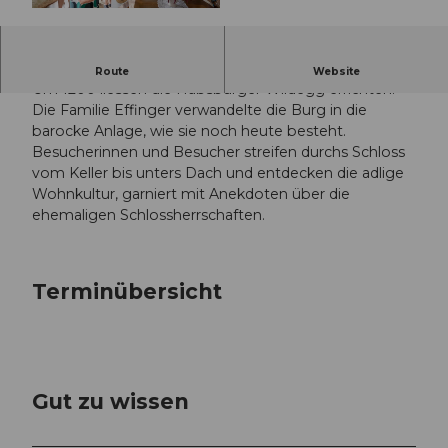
© Guidle.com
Öffentliche Schlossführung.
Route
Website
Um 1200 liessen die Habsburger Wildegg errichten.
Die Familie Effinger verwandelte die Burg in die
barocke Anlage, wie sie noch heute besteht.
Besucherinnen und Besucher streifen durchs Schloss
vom Keller bis unters Dach und entdecken die adlige
Wohnkultur, garniert mit Anekdoten über die
ehemaligen Schlossherrschaften.
Terminübersicht
Gut zu wissen