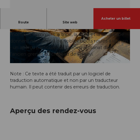
Acheter un billet
L'artisanat vivant du Seetal.
Route
Site web
Au Château de Hallwyl, des rouleuses de cigares
montrent comment la tripe, la cape et la sous-cape
© Guidle.com
© Guidle.com
donnent naissance à de nobles bouts roulés à la main
- un aperçu particulier de l'ancien artisanat dans
l'ancien grenier du château de Hallwyl.
© Guidle.com
Note : Ce texte a été traduit par un logiciel de
traduction automatique et non par un traducteur
humain. Il peut contenir des erreurs de traduction.
Aperçu des rendez-vous