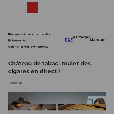
T
o
Webcams
Recherche
Menu
Shop
c
o
n
t
e
Bienvenue à Lucerne
La ville
Partager
n
PDF
Marquer
Événements
t
Calendrier des événements
Château de tabac: rouler des
cigares en direct !
Artisanat