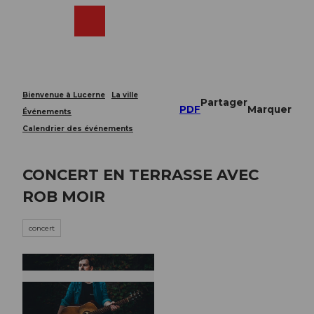
T
o
Webcams
Recherche
Menu
Shop
c
o
n
t
e
Bienvenue à Lucerne
La ville
Partager
n
PDF
Marquer
Événements
t
Calendrier des événements
CONCERT EN TERRASSE AVEC
ROB MOIR
concert