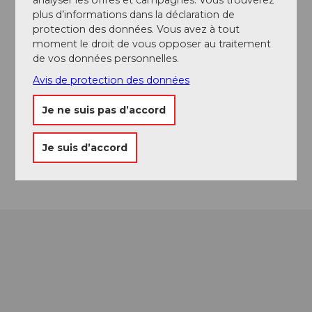
plus d’informations dans la déclaration de
Emplacement de l'événement
protection des données. Vous avez à tout
moment le droit de vous opposer au traitement
Stoosplatz 3
de vos données personnelles.
6433
Stoos
Avis de protection des données
041 817 99 99
lodge@stoos-hotels.ch
Je ne suis pas d’accord
Website
Je suis d’accord
Arrivée