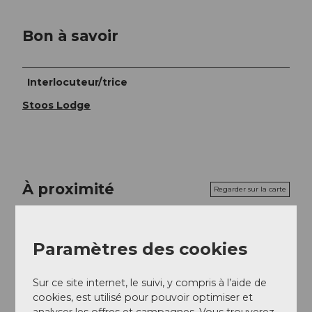
Bon à savoir
Interlocuteur/trice
Stoos Lodge
À proximité
Regarder sur la carte
Evénement
Paramètres des cookies
Repas & boissons
Sur ce site internet, le suivi, y compris à l’aide de
cookies, est utilisé pour pouvoir optimiser et
analyser les offres et campagnes. Vous trouverez