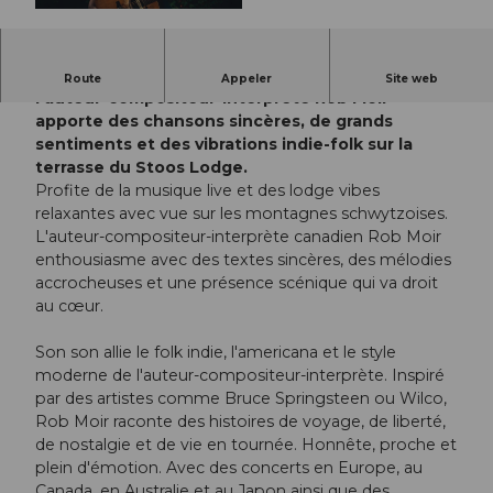
© Guidle.com
Le folk canadien rencontre l'été montagnard :
Route
Appeler
Site web
l'auteur-compositeur-interprète Rob Moir
apporte des chansons sincères, de grands
sentiments et des vibrations indie-folk sur la
terrasse du Stoos Lodge.
Profite de la musique live et des lodge vibes
relaxantes avec vue sur les montagnes schwytzoises.
L'auteur-compositeur-interprète canadien Rob Moir
enthousiasme avec des textes sincères, des mélodies
accrocheuses et une présence scénique qui va droit
au cœur.
Son son allie le folk indie, l'americana et le style
moderne de l'auteur-compositeur-interprète. Inspiré
par des artistes comme Bruce Springsteen ou Wilco,
Rob Moir raconte des histoires de voyage, de liberté,
de nostalgie et de vie en tournée. Honnête, proche et
plein d'émotion. Avec des concerts en Europe, au
Canada, en Australie et au Japon ainsi que des