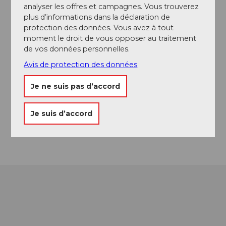
analyser les offres et campagnes. Vous trouverez
plus d’informations dans la déclaration de
protection des données. Vous avez à tout
Adresse
moment le droit de vous opposer au traitement
Restaurant Sternegg
de vos données personnelles.
Rangstrasse 42
Avis de protection des données
6433
Stoos
+41 41 811 13 22
Je ne suis pas d’accord
sternegg@stoos.ch
Je suis d’accord
Instagram
Arrivée