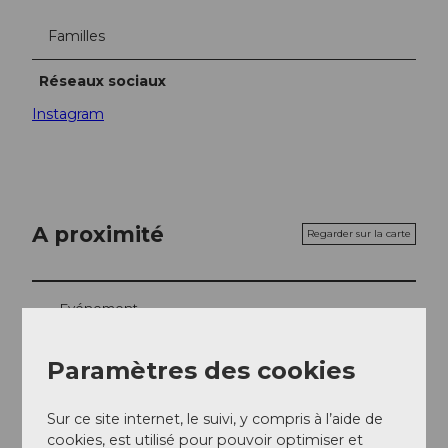
Familles
Réseaux sociaux
Instagram
A proximité
Regarder sur la carte
Evénement
A voir
Paramètres des cookies
Excursions
Sur ce site internet, le suivi, y compris à l’aide de
cookies, est utilisé pour pouvoir optimiser et