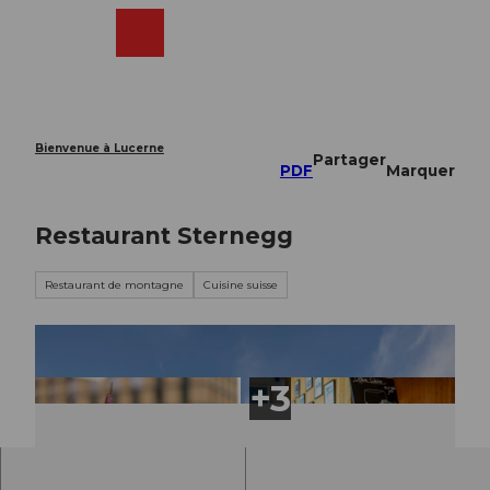
T
o
Webcams
Recherche
Menu
Shop
c
o
n
t
e
Bienvenue à Lucerne
Partager
n
PDF
Marquer
t
Restaurant Sternegg
Restaurant de montagne
Cuisine suisse