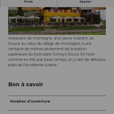
Restaurant de montagne animé et idyllique au
Route
Appeler
centre du village de Stoos, à environ 1 300 m
d'altitude.
© Touristische Nutzung (PROMOTION), Zürrer
© Touristische Nutzung (PROMOTION), Zürrer
Fotografie |
CC-BY-NC-ND
Fotografie |
CC-BY-NC-ND
Le restaurant de montagne Sternegg est l'endroit
idéal pour commencer la journée sur le Stoos ou pour
profiter de la grande terrasse ensoleillée et du jardin
d'hiver confortable après une randonnée. Le
© Touristische Nutzung (PROMOTION), Zürrer Fotografie |
CC-BY-NC-ND
restaurant de montagne, d'un jaune éclatant, se
trouve au cœur du village de montagne, à une
centaine de mètres seulement de la station
supérieure du funiculaire Schwyz-Stoos. En hiver
comme en été, par beau temps, on y sert de délicieux
plats de l'excellente cuisine.
Bon à savoir
Horaires d'ouverture