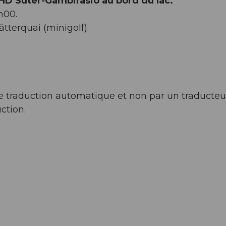
 HD Suter-Gambirasio au bord du lac.
h00.
terquai (minigolf).
l de traduction automatique et non par un traducteu
ction.