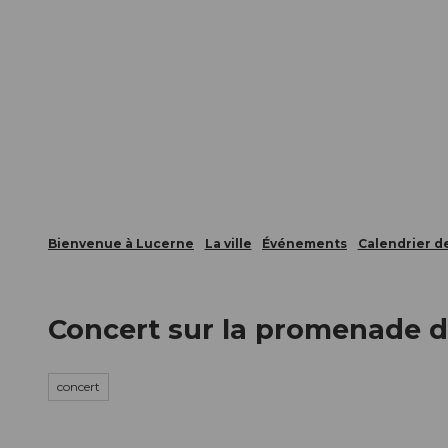
T
nts
Webcams
Carte d’hôte
o
c
La ville
La région
Informer
o
n
t
e
n
t
Bienvenue à Lucerne
La ville
Événements
Calendrier 
Concert sur la promenade d
concert