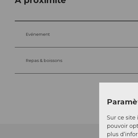
À proximité
Evénement
Repas & boissons
Paramèt
Sur ce site 
pouvoir opt
plus d’info