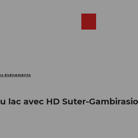
Réserver
FR
Webcams
Recherche
Shop
des événements
u lac avec HD Suter-Gambirasi