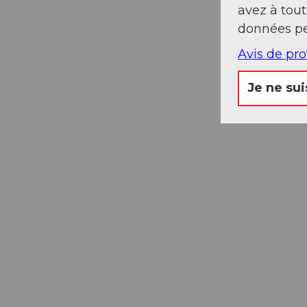
avez à tou
données pe
Avis de pr
Je ne sui