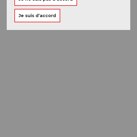
Je suis d’accord
Passeport des
Musées
Libre accès à neuf musées