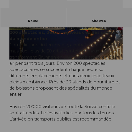
Plus de 50 artistes internationaux transforment
Route
Site web
Brunnen en une vaste scène en plein air – avec
200 spectacles, deux chapiteaux et des saveurs
© Guidle.com
© Guidle.com
du monde entier.
Comédie, arts du feu, magie, acrobatie, art, théâtre et
musique : plus de 50 artistes internationaux
transforment Brunnen en une grande scène en plein
© Guidle.com
air pendant trois jours. Environ 200 spectacles
spectaculaires se succèdent chaque heure sur
différents emplacements et dans deux chapiteaux
pleins d’ambiance. Près de 30 stands de nourriture et
de boissons proposent des spécialités du monde
entier.
Environ 20’000 visiteurs de toute la Suisse centrale
sont attendus. Le festival a lieu par tous les temps.
L’arrivée en transports publics est recommandée.