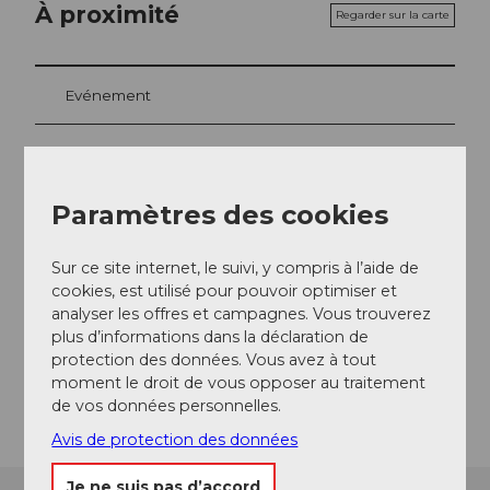
À proximité
Regarder sur la carte
Evénement
Repas & boissons
Paramètres des cookies
Emplacement de l'événement
Sur ce site internet, le suivi, y compris à l’aide de
cookies, est utilisé pour pouvoir optimiser et
Waldstätterquai
analyser les offres et campagnes. Vous trouverez
6440
Ingenbohl
plus d’informations dans la déclaration de
Website
protection des données. Vous avez à tout
moment le droit de vous opposer au traitement
Arrivée
de vos données personnelles.
Avis de protection des données
Je ne suis pas d’accord