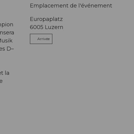
Emplacement de l'événement
Europaplatz
mpion
6005
Luzern
ensera
Arrivée
Musik
res D–
t la
e