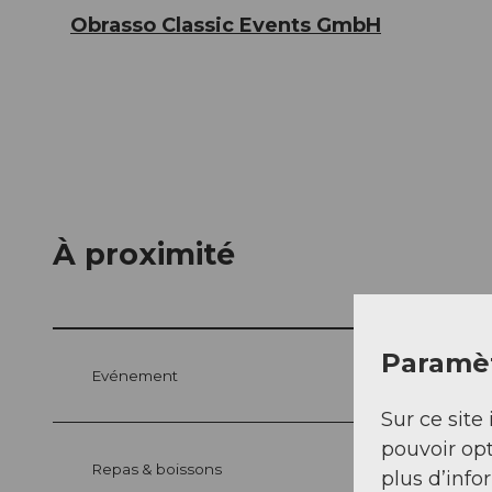
Obrasso Classic Events GmbH
À proximité
Paramèt
Evénement
Sur ce site 
pouvoir opt
Repas & boissons
plus d’info