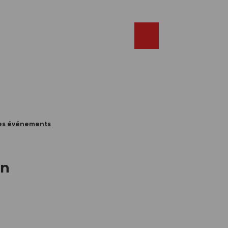
Réserver
FR
Webcams
Recherche
Shop
des événements
en