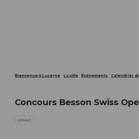
T
nts
Webcams
Carte d’hôte
o
c
La ville
La région
Informer
o
n
t
e
n
t
Bienvenue à Lucerne
La ville
Événements
Calendrier 
Concours Besson Swiss Op
concert