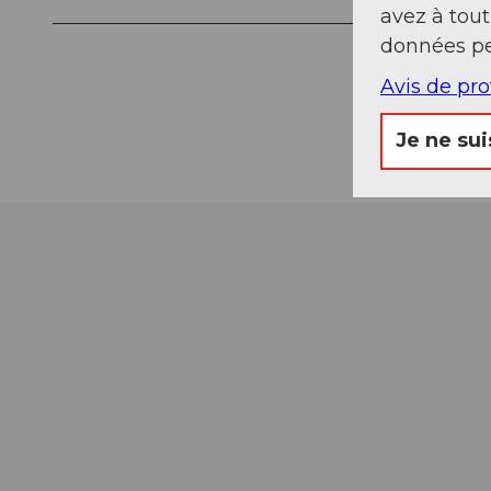
avez à tou
données pe
Avis de pr
Je ne sui