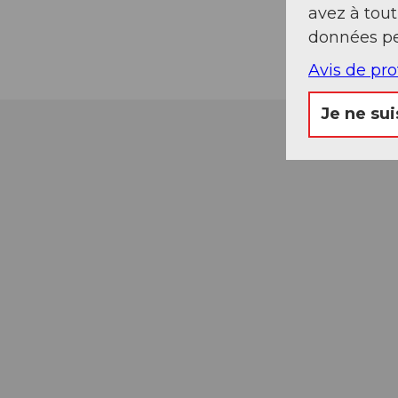
avez à tou
données pe
Avis de pr
Je ne sui