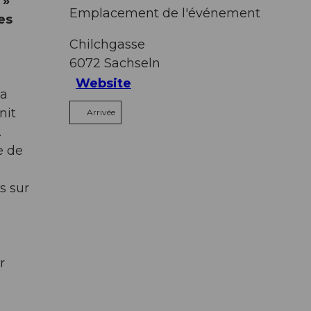
 »
Emplacement de l'événement
es
Chilchgasse
6072
Sachseln
Website
la
nit
Arrivée
.
e de
s sur
r