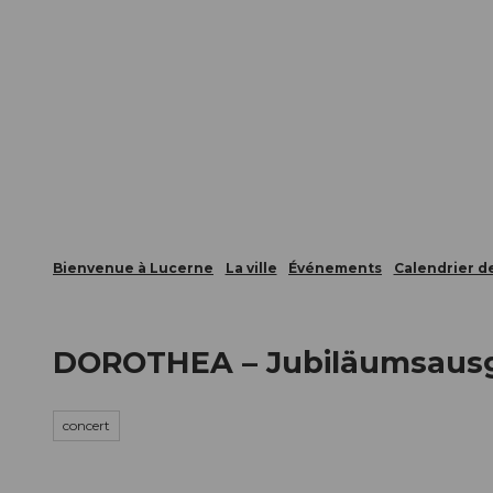
T
nts
Webcams
Carte d’hôte
o
c
La ville
La région
Informer
o
n
t
e
n
t
Bienvenue à Lucerne
La ville
Événements
Calendrier 
DOROTHEA – Jubiläumsaus
concert