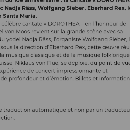
ion du 10e anniversaire : la cantate « DOROTHEA
ec Nadja Räss, Wolfgang Sieber, Eberhard Rex, l
e Santa Maria.
 la célèbre cantate « DOROTHEA – en l’honneur de
ël von Moos revient sur la grande scène avec sa
du yodel Nadja Räss, l’organiste Wolfgang Sieber, 
 sous la direction d’Eberhard Rex, cette œuvre réu
la musique classique et de la musique folklorique
uisse, Niklaus von Flüe, se déploie, du point de vu
expérience de concert impressionnante et
e profondeur et d’émotion. Billets et information
l de traduction automatique et non par un traducteu
ction.