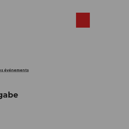
Réserver
FR
Webcams
Recherche
Shop
des événements
gabe