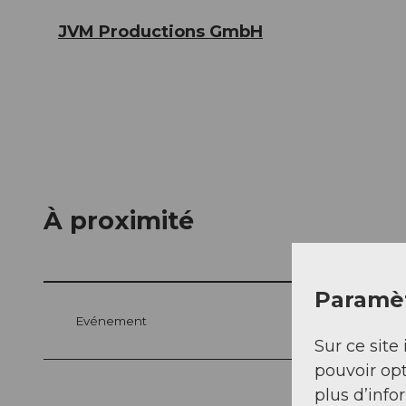
JVM Productions GmbH
À proximité
Paramèt
Evénement
Sur ce site 
pouvoir opt
plus d’info