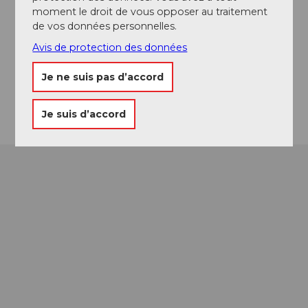
Emplacement de l'événement
moment le droit de vous opposer au traitement
de vos données personnelles.
Effingerweg
Avis de protection des données
5103
Möriken
Website
Je ne suis pas d’accord
Arrivée
Je suis d’accord