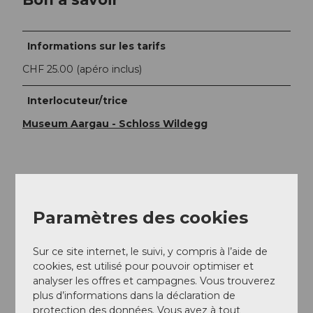
Informations sur les tarifs
CHF 25.00 (apéro inclus)
Interlocuteur/trice
Museum Aargau - Schloss Wildegg
À proximité
Regarder sur la carte
Paramètres des cookies
Sur ce site internet, le suivi, y compris à l’aide de
Evénement
cookies, est utilisé pour pouvoir optimiser et
analyser les offres et campagnes. Vous trouverez
plus d’informations dans la déclaration de
protection des données. Vous avez à tout