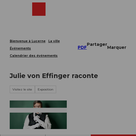
T
o
Webcams
Recherche
Menu
Shop
c
o
n
t
e
Bienvenue à Lucerne
La ville
Partager
n
PDF
Marquer
Événements
t
Calendrier des événements
Julie von Effinger raconte
Visitez le site
Exposition
© Guidle.com