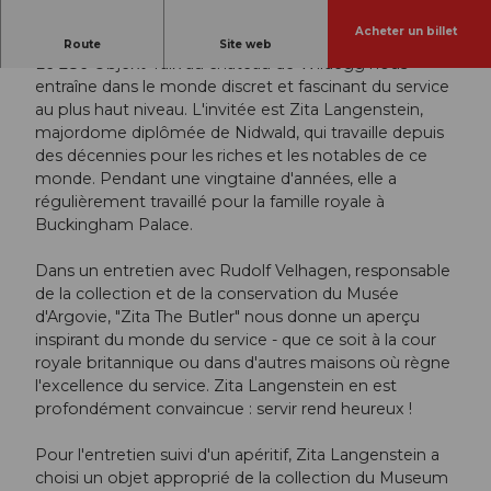
Acheter un billet
Un entretien sur le monde du service.
Route
Site web
Le 28e Objekt-Talk au château de Wildegg nous
entraîne dans le monde discret et fascinant du service
au plus haut niveau. L'invitée est Zita Langenstein,
majordome diplômée de Nidwald, qui travaille depuis
des décennies pour les riches et les notables de ce
monde. Pendant une vingtaine d'années, elle a
régulièrement travaillé pour la famille royale à
Buckingham Palace.
Dans un entretien avec Rudolf Velhagen, responsable
de la collection et de la conservation du Musée
d'Argovie, "Zita The Butler" nous donne un aperçu
inspirant du monde du service - que ce soit à la cour
royale britannique ou dans d'autres maisons où règne
l'excellence du service. Zita Langenstein en est
profondément convaincue : servir rend heureux !
Pour l'entretien suivi d'un apéritif, Zita Langenstein a
choisi un objet approprié de la collection du Museum