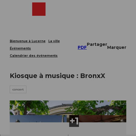
T
o
Webcams
Recherche
Menu
Shop
c
o
n
t
e
Bienvenue à Lucerne
La ville
Partager
n
PDF
Marquer
Événements
t
Calendrier des événements
Kiosque à musique : BronxX
concert