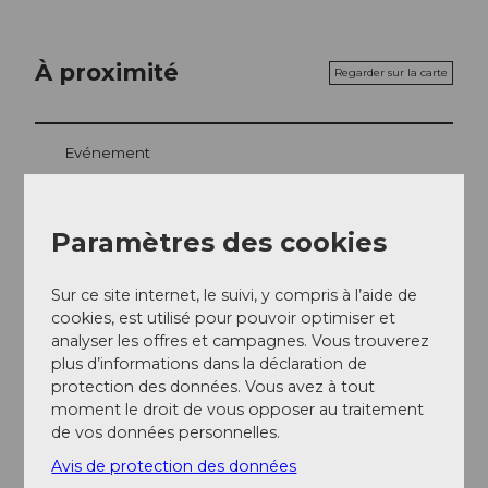
À proximité
Regarder sur la carte
Evénement
Repas & boissons
Paramètres des cookies
Sur ce site internet, le suivi, y compris à l’aide de
Emplacement de l'événement
cookies, est utilisé pour pouvoir optimiser et
analyser les offres et campagnes. Vous trouverez
Haldenstrasse
plus d’informations dans la déclaration de
6006
Luzern
protection des données. Vous avez à tout
Website
moment le droit de vous opposer au traitement
de vos données personnelles.
Arrivée
Avis de protection des données