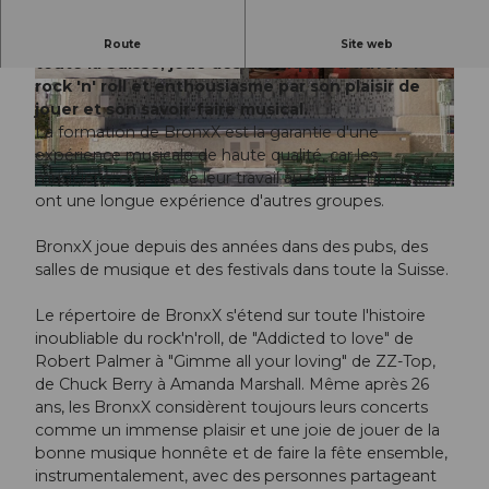
BronxX offre depuis 26 ans un son rock live dans
Route
Site web
toute la Suisse, joue des classiques à travers le
rock 'n' roll et enthousiasme par son plaisir de
© Guidle.com
© Guidle.com
jouer et son savoir-faire musical.
La formation de BronxX est la garantie d'une
expérience musicale de haute qualité, car les
musiciens, en plus de leur travail au sein de BronxX,
© Guidle.com
ont une longue expérience d'autres groupes.
BronxX joue depuis des années dans des pubs, des
salles de musique et des festivals dans toute la Suisse.
Le répertoire de BronxX s'étend sur toute l'histoire
inoubliable du rock'n'roll, de "Addicted to love" de
Robert Palmer à "Gimme all your loving" de ZZ-Top,
de Chuck Berry à Amanda Marshall. Même après 26
ans, les BronxX considèrent toujours leurs concerts
comme un immense plaisir et une joie de jouer de la
bonne musique honnête et de faire la fête ensemble,
instrumentalement, avec des personnes partageant