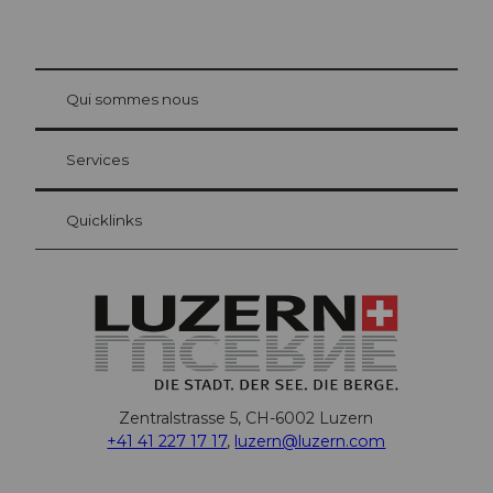
© Be
at Bre
chbü
hl
Qui sommes nous
Carte d’hôte Lucerne
Vos avantages en tant qu'hôte pour la nuit
Services
Quicklinks
Zentralstrasse 5, CH-6002 Luzern
+41 41 227 17 17
,
luzern@luzern.com