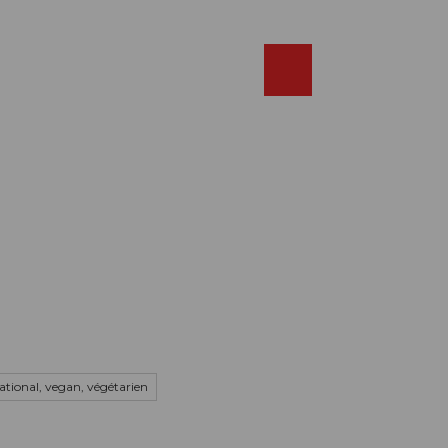
Réserver
FR
Webcams
Recherche
Shop
national, vegan, végétarien