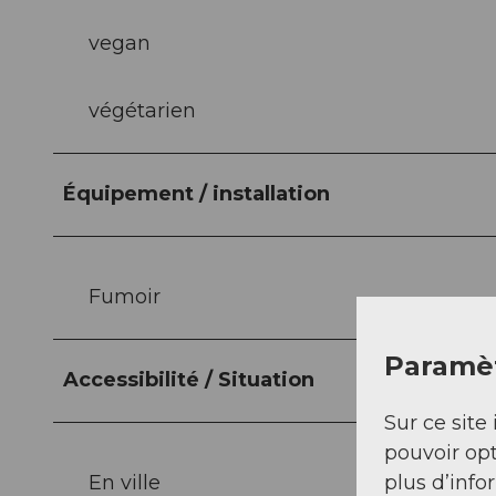
vegan
végétarien
Équipement / installation
Fumoir
Paramèt
Accessibilité / Situation
Sur ce site 
pouvoir opt
En ville
plus d’info