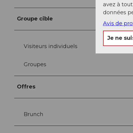
avez à tou
données pe
Groupe cible
Avis de pr
Je ne sui
Visiteurs individuels
Groupes
Offres
Brunch