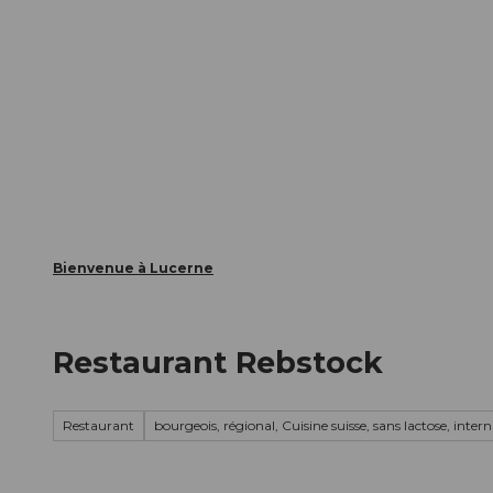
T
nts
Webcams
Carte d’hôte
o
c
La ville
La région
Informer
o
n
t
e
n
t
Bienvenue à Lucerne
Restaurant Rebstock
Restaurant
bourgeois, régional, Cuisine suisse, sans lactose, inter