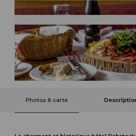
© Restaurant Rebstock |
CC-BY
Photos & carte
Descriptio