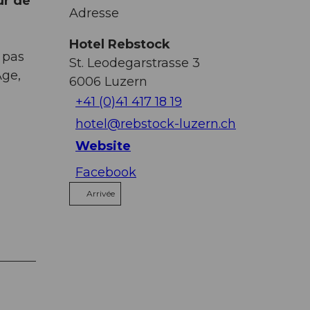
ur de
Adresse
Hotel Rebstock
 pas
St. Leodegarstrasse 3
Âge,
6006
Luzern
+41 (0)41 417 18 19
hotel@rebstock-luzern.ch
Website
Facebook
Arrivée