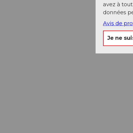
avez à tou
données pe
Avis de pr
Je ne sui