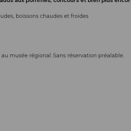
chauds aux pommes, concours et bien plus encore
udes, boissons chaudes et froides
& au musée régional. Sans réservation préalable.