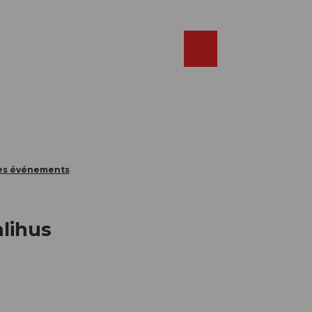
Réserver
FR
Webcams
Recherche
Shop
des événements
lihus