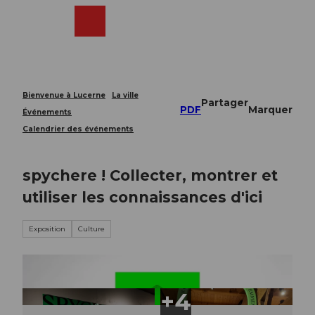
T
o
Webcams
Recherche
Menu
Shop
c
o
n
t
e
Bienvenue à Lucerne
La ville
Partager
n
PDF
Marquer
Événements
t
Calendrier des événements
spychere ! Collecter, montrer et
utiliser les connaissances d'ici
Exposition
Culture