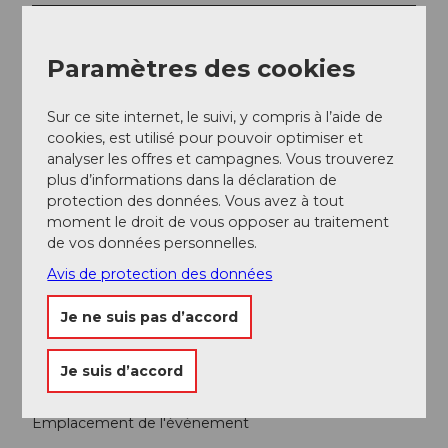
Informations sur les tarifs
CHF 10.00 / 8.00 / 4.00
Paramètres des cookies
Interlocuteur/trice
Sur ce site internet, le suivi, y compris à l’aide de
cookies, est utilisé pour pouvoir optimiser et
Regionalmuseum Chüechlihus
analyser les offres et campagnes. Vous trouverez
plus d’informations dans la déclaration de
protection des données. Vous avez à tout
moment le droit de vous opposer au traitement
de vos données personnelles.
À proximité
Regarder sur la carte
Avis de protection des données
Je ne suis pas d’accord
Evénement
Je suis d’accord
Emplacement de l'événement