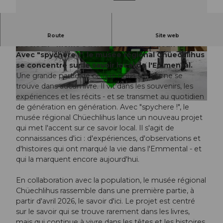
"Chörblichrut ! Kennsch ?" Le savoir d'ici est
Route
Site web
précieux - même s'il ne figure dans aucun livre.
Avec "spychere !", le musée régional Chüechlihus
© Guidle.com
© Guidle.com
se concentre sur le savoir local de l'Emmental.
Une grande partie de ce que nous savons ne se
trouve dans aucun livre. Il vit dans les souvenirs, les
expériences et les récits - et se transmet au quotidien
© Guidle.com
de génération en génération. Avec "spychere !", le
musée régional Chüechlihus lance un nouveau projet
qui met l'accent sur ce savoir local. Il s'agit de
connaissances d'ici : d'expériences, d'observations et
d'histoires qui ont marqué la vie dans l'Emmental - et
qui la marquent encore aujourd'hui.
En collaboration avec la population, le musée régional
Chüechlihus rassemble dans une première partie, à
partir d'avril 2026, le savoir d'ici. Le projet est centré
sur le savoir qui se trouve rarement dans les livres,
mais qui continue à vivre dans les têtes et les histoires