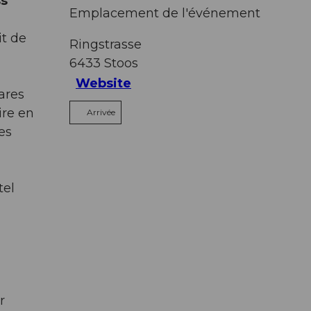
ss
Emplacement de l'événement
it de
Ringstrasse
6433
Stoos
Website
ares
ire en
Arrivée
es
tel
r