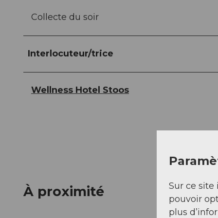
Collecte du soir
Interlocuteur/trice
Wellness Hotel Stoos
Paramèt
Sur ce site 
À proximité
pouvoir opt
plus d’info