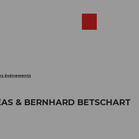
Réserver
FR
Webcams
Recherche
Shop
des événements
EAS & BERNHARD BETSCHART