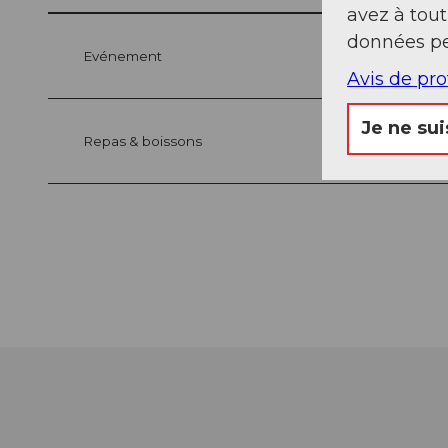
avez à tou
données pe
Evénement
Avis de pr
Je ne sui
Repas & boissons