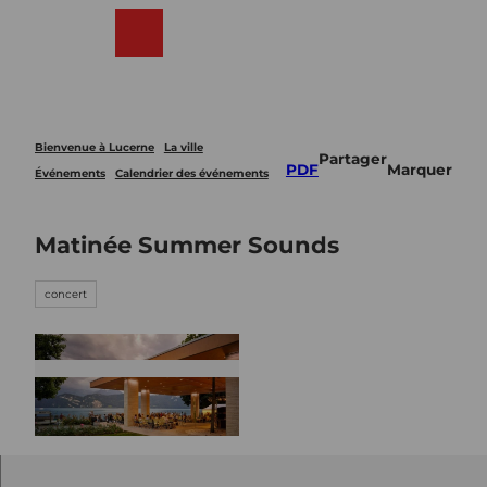
T
o
Webcams
Recherche
Menu
Shop
c
o
n
t
e
Bienvenue à Lucerne
La ville
Partager
n
PDF
Marquer
Événements
Calendrier des événements
t
Matinée Summer Sounds
concert
© Guidle.com