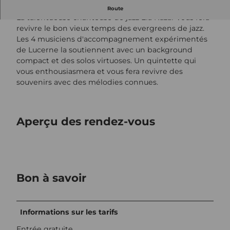
Concert avec Ela Nazar & Band
Route
La talentueuse chanteuse de jazz Ela Nazar vous fera
revivre le bon vieux temps des evergreens de jazz.
Les 4 musiciens d'accompagnement expérimentés
de Lucerne la soutiennent avec un background
compact et des solos virtuoses. Un quintette qui
vous enthousiasmera et vous fera revivre des
souvenirs avec des mélodies connues.
Aperçu des rendez-vous
Bon à savoir
Informations sur les tarifs
Entrée gratuite