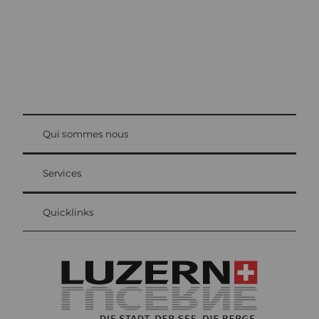
© Be
at Bre
chbü
hl
Qui sommes nous
Carte d’hôte Lucerne
Vos avantages en tant qu'hôte pour la nuit
Services
Quicklinks