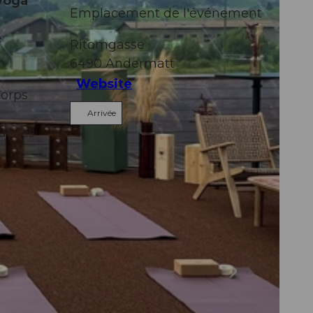
yoga
Emplacement de l'événement
e
Ritomgasse
.
6490
Andermatt
Website
corps
s
Arrivée
ue les