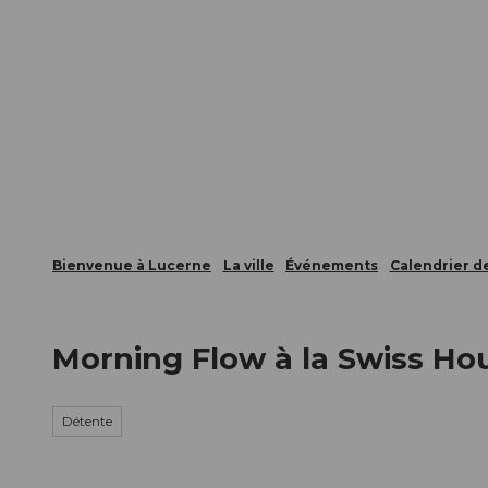
T
nts
Webcams
Carte d’hôte
o
c
La ville
La région
Informer
o
n
t
e
n
t
Bienvenue à Lucerne
La ville
Événements
Calendrier 
Morning Flow à la Swiss Ho
Détente