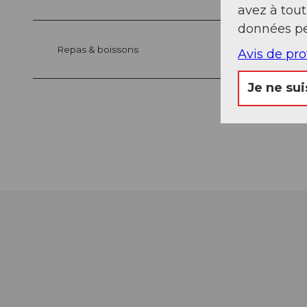
avez à tou
données pe
Repas & boissons
Avis de pr
Je ne sui