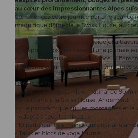
Respirez profondément, bougez en pleine
au cœur des impressionnantes Alpes suis
Commencez votre journée par une séance re
magnifique dôme de la Swiss House, au cœur
De 7 h 30 à 9 h, vous serez guidé(e) à trav
et l’esprit et pose les bases d’une journée éq
niveaux. Tout au long de la séance, différen
débutants comme les yogis expérimentés se
Détails du cours
- Séance de Vinyasa Flow matinal de 90 mi
- The Dome à la Swiss House, Andermatt
- Vue panoramique sur les montagnes et la 
- Adapté à tous les niveaux
- 10 participant·e·s maximum pour une ambi
- Tapis et blocs de yoga fournis