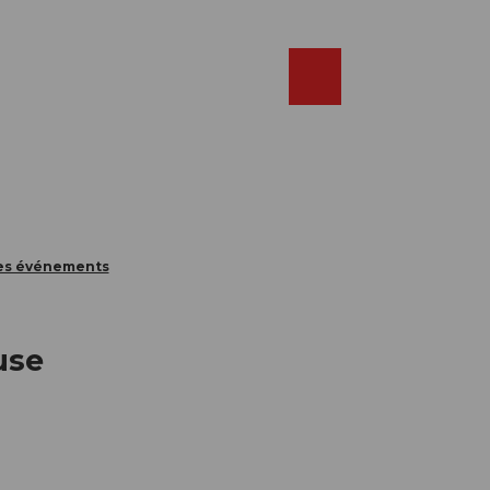
Réserver
FR
Webcams
Recherche
Shop
des événements
use