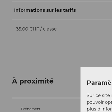
Informations sur les tarifs
35,00 CHF / classe
À proximité
Paramèt
Sur ce site 
pouvoir opt
plus d’info
Evénement