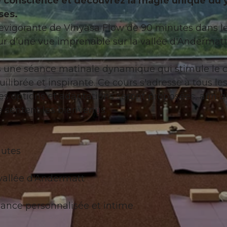
 conscience et découvrez la magie unique du 
ses.
vigorante de Vinyasa Flow de 90 minutes dans l
 d'une vue imprenable sur la vallée d'Andermatt
ers une séance matinale dynamique qui stimule le 
uilibrée et inspirante. Ce cours s'adresse à tous le
tes options et adaptations seront proposées, afin q
 sentent les bienvenus.
nutes
vallée d'Andermatt
ance personnalisée et intime