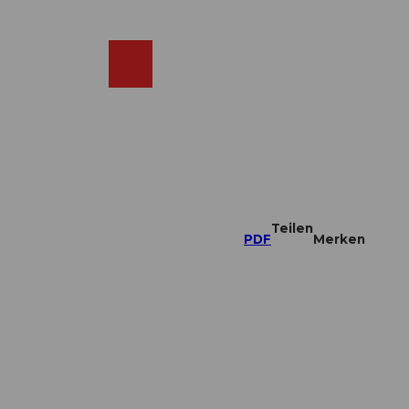
DE
ebcams
Merkzettel
Suche
Shop
Teilen
PDF
Merken