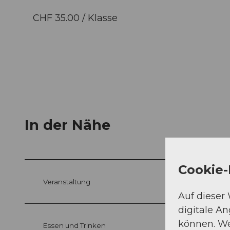
CHF 35.00 / Klasse
In der Nähe
Cookie-
Veranstaltung
Auf dieser
digitale A
können. We
Essen und Trinken