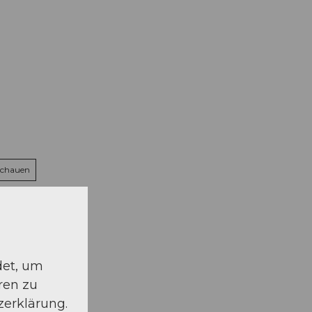
schauen
det, um
ren zu
zerklärung.