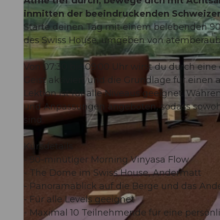
Atme tief durch, bewege dich mit Achts
inmitten der beeindruckenden Schweizer
Starte deinen Tag mit einem belebenden 
des Swiss House, umgeben von atemberaube
Von 07:30 bis 09:00 Uhr wirst du durch ein
Geist aktiviert und die Grundlage für einen
Lektion ist für alle Niveaus geeignet. Wäh
und Anpassungen angeboten, sodass sowohl
sind.
Kursdetails
- 90-minütiger Morning Vinyasa Flow
- The Dome im Swiss House, Andermatt
- Panoramablick auf die Berge und das And
- Für alle Levels geeignet
- Maximal 10 Teilnehmende für eine persön