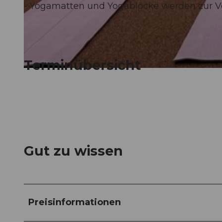
- Yogamatten und Yogablöcke werden zur Ve
© Guidle.com
Terminübersicht
© Guidle.com
Gut zu wissen
Preisinformationen