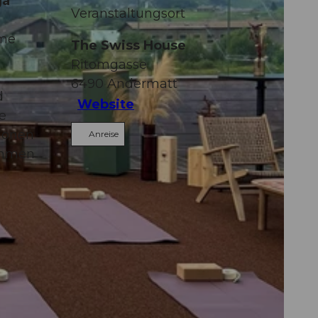
ga
Veranstaltungsort
ome
The Swiss House
Ritomgasse
6490
Andermatt
d
Website
e
tionen
Anreise
ommen