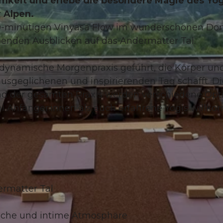
amkeit und erlebe die besondere Magie des Yo
 Alpen.
90-minütigen Vinyasa Flow im wunderschönen D
nden Ausblicken auf das Andermatter Tal.
e dynamische Morgenpraxis geführt, die Körper un
 ausgeglichenen und inspirierenden Tag schafft. Di
rend der gesamten Praxis werden verschiedene Op
 Anfänger:innen als auch erfahrene Yogis willk
ermatter Tal
liche und intime Atmosphäre