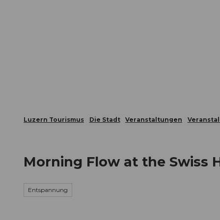
Z
ungen
Webcams
Gästekarte
u
m
Die Stadt
Die Erlebnisregion
I
n
h
a
l
t
Luzern Tourismus
Die Stadt
Veranstaltungen
Veransta
Morning Flow at the Swiss 
Entspannung