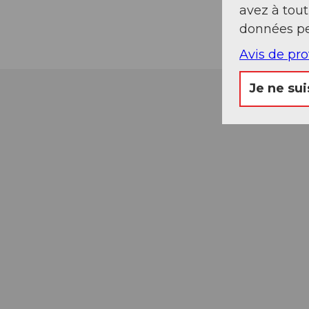
avez à tou
données pe
Avis de pr
Je ne sui