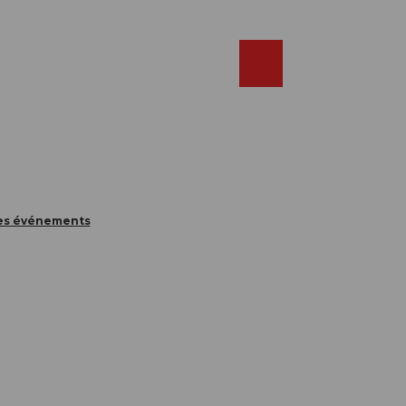
Réserver
FR
Webcams
Recherche
Shop
des événements