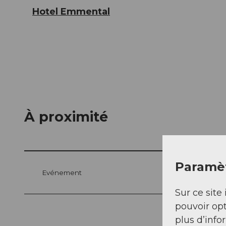
Hotel Emmental
À proximité
Paramèt
Evénement
Sur ce site 
pouvoir opt
plus d’info