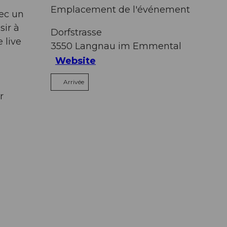
Emplacement de l'événement
ec un
sir à
Dorfstrasse
 live
3550
Langnau im Emmental
Website
Arrivée
r