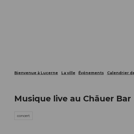
T
nts
Webcams
Carte d’hôte
o
c
La ville
La région
Informer
o
n
t
e
n
t
Bienvenue à Lucerne
La ville
Événements
Calendrier 
Musique live au Chäuer Bar
concert