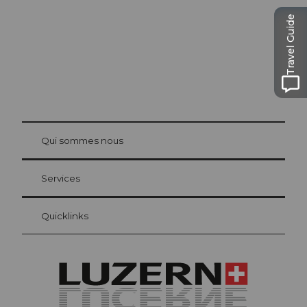
Travel Guide
© Be
at Bre
chbü
hl
Qui sommes nous
Carte d’hôte Lucerne
Vos avantages en tant qu'hôte pour la nuit
Services
Quicklinks