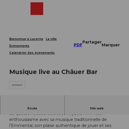
T
o
Webcams
Recherche
Menu
Shop
c
o
n
t
e
Bienvenue à Lucerne
La ville
Partager
n
PDF
Marquer
Événements
t
Calendrier des événements
Musique live au Chäuer Bar
concert
Live - Quatuor de schwyzerörgeli Ämmitau
Route
Site web
Le quatuor d'accordéons schwyzois Ämmitau
enthousiasme avec sa musique traditionnelle de
l'Emmental, son plaisir authentique de jouer et ses