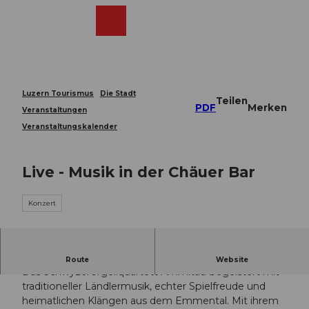
Z
u
Webcams
Merkzettel
Suche
Menü
Shop
m
I
n
h
a
Luzern Tourismus
Die Stadt
Teilen
l
PDF
Merken
Veranstaltungen
t
Veranstaltungskalender
Live - Musik in der Chäuer Bar
Konzert
Live - Schwyzerörgeliquartett Ämmitau
Route
Website
Das Schwyzerörgeliquartett Ämmitau begeistert mit
traditioneller Ländlermusik, echter Spielfreude und
heimatlichen Klängen aus dem Emmental. Mit ihrem