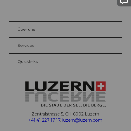
© Be
at Bre
chbü
hl
Über uns
Gästekarte Luzern
Ihre Vorteile als Übernachtungsgast
Services
Quicklinks
Zentralstrasse 5, CH-6002 Luzern
+41 41 227 17 17
,
luzern@luzern.com