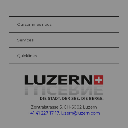
© Be
at Bre
chbü
hl
Qui sommes nous
Carte d’hôte Lucerne
Vos avantages en tant qu'hôte pour la nuit
Services
Quicklinks
Zentralstrasse 5, CH-6002 Luzern
+41 41 227 17 17
,
luzern@luzern.com