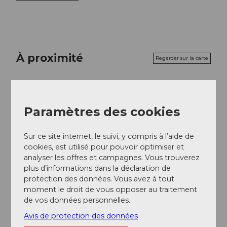
À proximité
Regarder sur la carte
Evénement
Paramètres des cookies
Sur ce site internet, le suivi, y compris à l’aide de
Emplacement de l'événement
cookies, est utilisé pour pouvoir optimiser et
analyser les offres et campagnes. Vous trouverez
Dorfstrasse
plus d’informations dans la déclaration de
3550
Langnau im Emmental
protection des données. Vous avez à tout
Website
moment le droit de vous opposer au traitement
de vos données personnelles.
Arrivée
Avis de protection des données