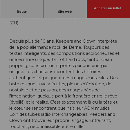
Acheter un billet
En direct - Keepers and Clown
Route
Site web
Keepers and Clown - pop allemande rockée de Berne
(CH)
Depuis plus de 10 ans, Keepers and Clown interprète
de la pop allemande rock de Berne. Toujours des
textes intelligents, des compositions accrocheuses et
une écriture unique. Tantôt hard rock, tantôt clean
popping, constamment portés par une énergie
unique. Les chansons racontent des histoires
authentiques et peignent des images musicales. Des
histoires que la vie a écrites, pleines d'émotion, de
nostalgie et de passion, des images nées de
l'imagination, quelque part à la frontière entre le rêve
(éveillé) et la réalité. C'est exactement là où la tête et
le cœur se rencontrent que naît leur ADN musical.
Loin des tubes radio interchangeables, Keepers and
Clown ont trouvé leur propre langage. Entraînant,
touchant, reconnaissable entre mille.