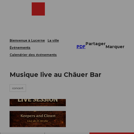
T
o
Webcams
Recherche
Menu
Shop
c
o
n
t
e
Bienvenue à Lucerne
La ville
Partager
n
PDF
Marquer
Événements
t
Calendrier des événements
Musique live au Chäuer Bar
concert
© Guidle.com