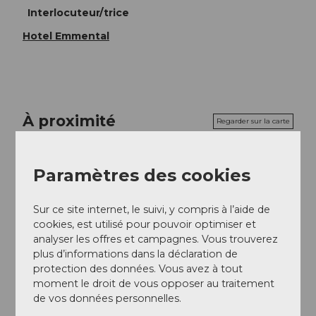
Interlocuteur/trice
Hotel Emmental
À proximité
Regarder sur la carte
Paramètres des cookies
Evénement
Sur ce site internet, le suivi, y compris à l’aide de
cookies, est utilisé pour pouvoir optimiser et
Emplacement de l'événement
analyser les offres et campagnes. Vous trouverez
plus d’informations dans la déclaration de
Dorfstrasse
protection des données. Vous avez à tout
3550
Langnau im Emmental
moment le droit de vous opposer au traitement
Website
de vos données personnelles.