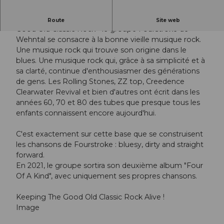
En direct - FOURSTROKE
Route
Site web
Good Old Classic Rock - le groupe Fourstroke de
Wehntal se consacre à la bonne vieille musique rock.
Une musique rock qui trouve son origine dans le
blues. Une musique rock qui, grâce à sa simplicité et à
sa clarté, continue d'enthousiasmer des générations
de gens. Les Rolling Stones, ZZ top, Creedence
Clearwater Revival et bien d'autres ont écrit dans les
années 60, 70 et 80 des tubes que presque tous les
enfants connaissent encore aujourd'hui.
C'est exactement sur cette base que se construisent
les chansons de Fourstroke : bluesy, dirty and straight
forward.
En 2021, le groupe sortira son deuxième album "Four
Of A Kind", avec uniquement ses propres chansons.
Keeping The Good Old Classic Rock Alive !
Image