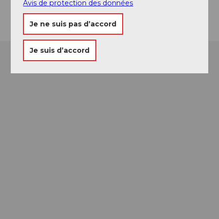
Avis de protection des données
Arrivée
Je ne suis pas d’accord
Je suis d’accord