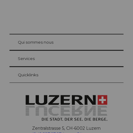
© Be
at Bre
chbü
hl
Qui sommes nous
Carte d’hôte Lucerne
Vos avantages en tant qu'hôte pour la nuit
Services
Quicklinks
Zentralstrasse 5, CH-6002 Luzern