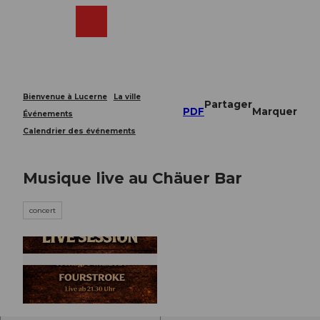
T
o
Webcams
Recherche
Menu
Shop
c
o
n
t
e
Bienvenue à Lucerne
La ville
Partager
n
PDF
Marquer
Événements
t
Calendrier des événements
Musique live au Chäuer Bar
concert
© Guidle.com