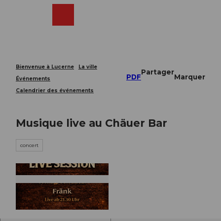
T
o
Webcams
Recherche
Menu
Shop
c
o
n
t
e
Bienvenue à Lucerne
La ville
Partager
n
PDF
Marquer
Événements
t
Calendrier des événements
Musique live au Chäuer Bar
concert
© Guidle.com