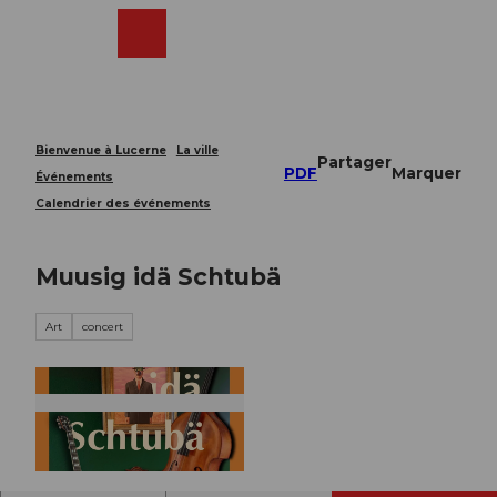
T
o
Webcams
Recherche
Menu
Shop
c
o
n
t
e
Bienvenue à Lucerne
La ville
Partager
n
PDF
Marquer
Événements
t
Calendrier des événements
Muusig idä Schtubä
Art
concert
© Guidle.com