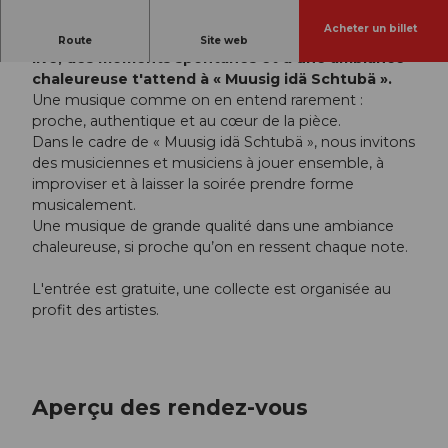
Acheter un billet
Une soirée placée sous le signe de la musique
Route
Site web
live, des moments spontanés et d'une ambiance
chaleureuse t'attend à « Muusig idä Schtubä ».
Une musique comme on en entend rarement :
proche, authentique et au cœur de la pièce.
Dans le cadre de « Muusig idä Schtubä », nous invitons
des musiciennes et musiciens à jouer ensemble, à
improviser et à laisser la soirée prendre forme
musicalement.
Une musique de grande qualité dans une ambiance
chaleureuse, si proche qu’on en ressent chaque note.
L'entrée est gratuite, une collecte est organisée au
profit des artistes.
Aperçu des rendez-vous