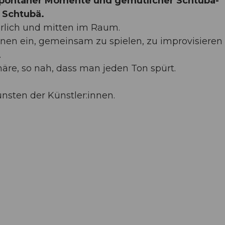
spontaner Momente und gemütlicher Schtubä-
 Schtubä.
ehrlich und mitten im Raum.
nnen ein, gemeinsam zu spielen, zu improvisieren
.
re, so nah, dass man jeden Ton spürt.
gunsten der Künstler:innen.