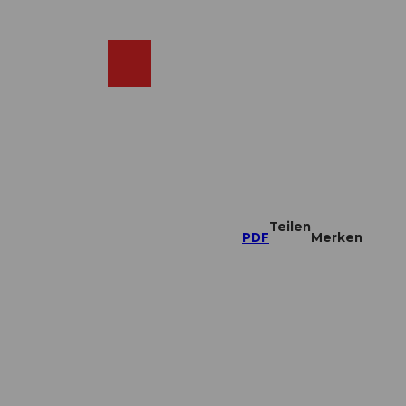
DE
ebcams
Merkzettel
Suche
Shop
Teilen
PDF
Merken