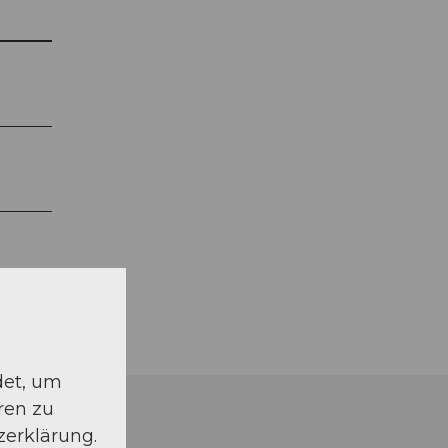
det, um
ren zu
zerklärung.