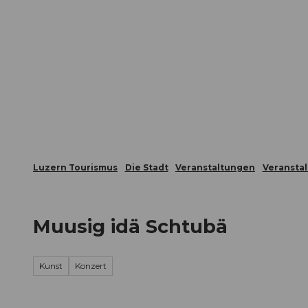
Z
ungen
Webcams
Gästekarte
u
m
Die Stadt
Die Erlebnisregion
I
n
h
a
l
t
Luzern Tourismus
Die Stadt
Veranstaltungen
Veransta
Muusig idä Schtubä
Kunst
Konzert