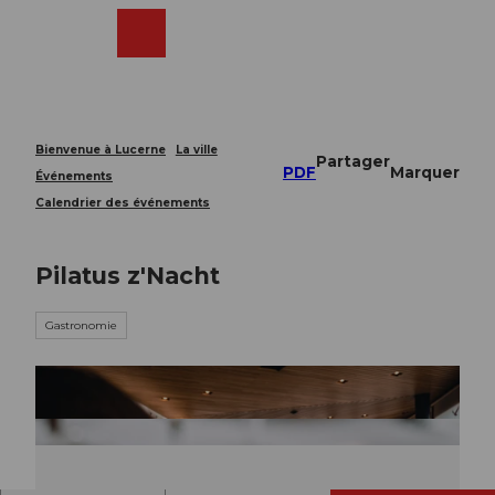
T
o
Webcams
Recherche
Menu
Shop
c
o
n
t
e
Bienvenue à Lucerne
La ville
Partager
n
PDF
Marquer
Événements
t
Calendrier des événements
Pilatus z'Nacht
Gastronomie